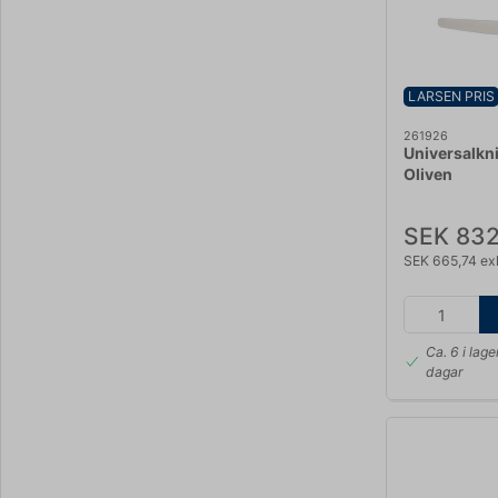
LARSEN PRIS
261926
Universalkni
Oliven
SEK 832
SEK 665,74 ex
Ca. 6 i lage
dagar