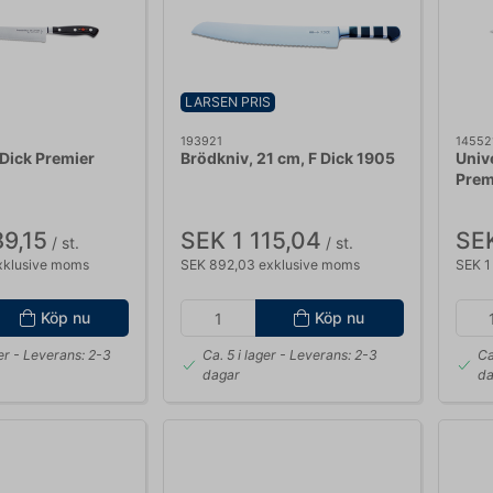
LARSEN PRIS
193921
14552
 Dick Premier
Brödkniv, 21 cm, F Dick 1905
Unive
Prem
89,15
SEK 1 115,04
SEK
/ st.
/ st.
exklusive moms
SEK 892,03 exklusive moms
SEK 1
Köp nu
Köp nu
er
- Leverans: 2-3
Ca. 5 i lager
- Leverans: 2-3
Ca
dagar
da