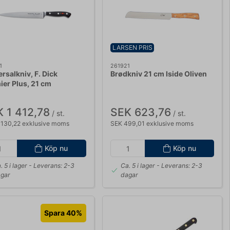
LARSEN PRIS
1
261921
rsalkniv, F. Dick
Brødkniv 21 cm Iside Oliven
ier Plus, 21 cm
 1 412,78
SEK 623,76
/ st.
/ st.
 130,22 exklusive moms
SEK 499,01 exklusive moms
Köp nu
Köp nu
. 5 i lager
- Leverans: 2-3
Ca. 5 i lager
- Leverans: 2-3
gar
dagar
Spara 40%