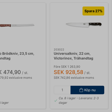
Spara 27%
203022
o Brödkniv, 23,5 cm,
Universalkniv, 22 cm,
andtag
Victorinox, Trähandtag
Före SEK 1 263,90
K 474,90
SEK 928,58
/ st.
/ st.
79,92 exklusive moms
SEK 742,86 exklusive moms
Köp nu
Ca. 8 i lager
- Leverans: 2-3
 i lager
dagar