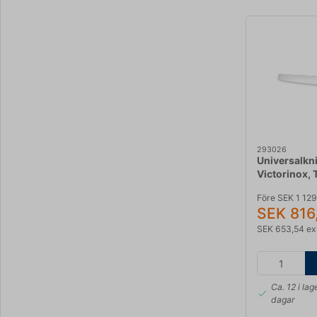
293026
Universalkni
Victorinox,
Före SEK 1 12
SEK 816
SEK 653,54 ex
Ca. 12 i lag
dagar