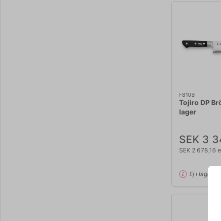
F810B
Tojiro DP Br
lager
SEK 3 3
SEK 2 678,16 
Ej i lager