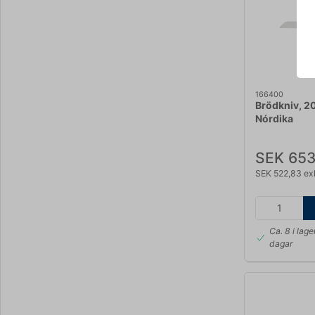
166400
Brödkniv, 2
Nórdika
SEK 653
SEK 522,83 ex
Ca. 8 i lage
dagar