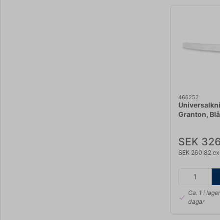
466252
Universalkni
Granton, Bl
SEK 326
SEK 260,82 ex
Ca. 1 i lage
dagar