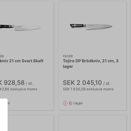
6B
F808B
kniv 21 cm Svart Skaft
Tojiro DP Brödkniv, 21 cm, 3
lager
K 928,58
SEK 2 045,10
/ st.
/ st.
42,86 exklusive moms
SEK 1 636,08 exklusive moms
 i lager
Ej i lager