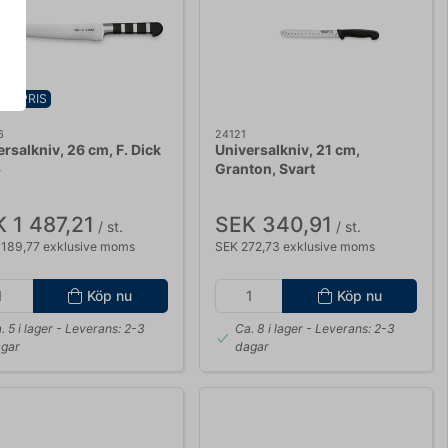
EN PRIS
6
24121
rsalkniv, 26 cm, F. Dick
Universalkniv, 21 cm,
5
Granton, Svart
 1 487,21
SEK 340,91
/ st.
/ st.
 189,77 exklusive moms
SEK 272,73 exklusive moms
Köp nu
Köp nu
. 5 i lager
- Leverans: 2-3
Ca. 8 i lager
- Leverans: 2-3
gar
dagar