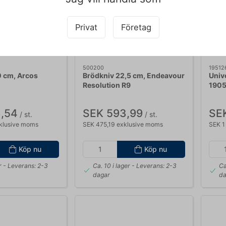
Privat
Företag
LARSEN PRIS
LARS
500200
19512
0 cm, Arcos
Brödkniv 22,5 cm, Endeavour
Unive
Resolution R9
190
,54
SEK 593,99
SEK
/ st.
/ st.
klusive moms
SEK 475,19 exklusive moms
SEK 1
Köp nu
Köp nu
r
- Leverans: 2-3
Ca. 10 i lager
- Leverans: 2-3
Ca
dagar
da