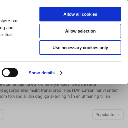
SLIPNING AV KNIVAR
PRIVAT
FÖRETAG
Allow all cookies
alyse our
Kundvagn (0)
Gratis leverans vid SEK 625
LOGGA IN
ing and
Allow selection
r that
Restaurangkläder
Erbjurdanden
Brands
Use necessary cookies only
t blad
Show details
l utan att lämna ett krummefyllt kaos. Med de rätta
rdegsbröd eller mjukt franskbröd. Hos H.W. Larsen har vi under
 som förvandlar din dagliga skärning från en utmaning till en
Popularitet