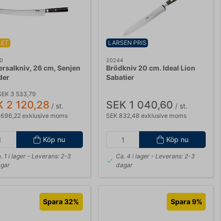
LET
LARSEN PRIS
0
20244
ersalkniv, 26 cm, Senjen
Brödkniv 20 cm. Ideal Lion
der
Sabatier
SEK 3 533,79
 2 120,28
SEK 1 040,60
/ st.
/ st.
 696,22 exklusive moms
SEK 832,48 exklusive moms
Köp nu
Köp nu
. 1 i lager
- Leverans: 2-3
Ca. 4 i lager
- Leverans: 2-3
gar
dagar
Spara 32%
Spara 9%