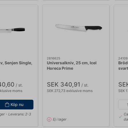
2816625
2410
v, Senjen Single,
Universalkniv, 25 cm, Icel
Brödk
Horeca Prime
svar
40,60
SEK 340,91
SEK
/ st.
/ st.
xklusive moms
SEK 272,73 exklusive moms
SEK 1
Köp nu
ager
- Leverans: 2-3
Ca
Ej i lager
da