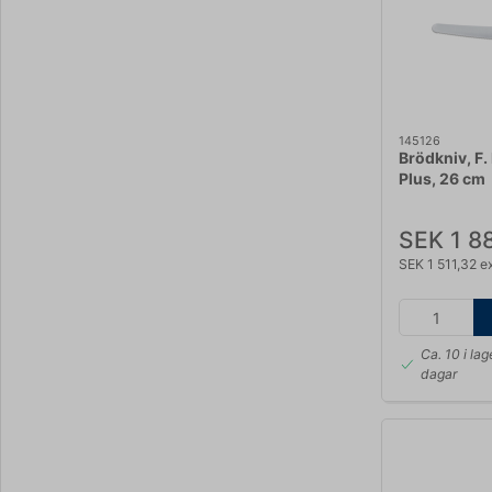
145126
Brödkniv, F.
Plus, 26 cm
SEK 1 8
SEK 1 511,32 
Ca. 10 i lag
dagar