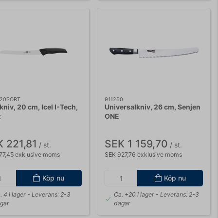
920SORT
911260
niv, 20 cm, Icel I-Tech,
Universalkniv, 26 cm, Senjen
t
ONE
 221,81
SEK 1 159,70
/ st.
/ st.
77,45 exklusive moms
SEK 927,76 exklusive moms
Köp nu
Köp nu
. 4 i lager
- Leverans: 2-3
Ca. +20 i lager
- Leverans: 2-3
gar
dagar