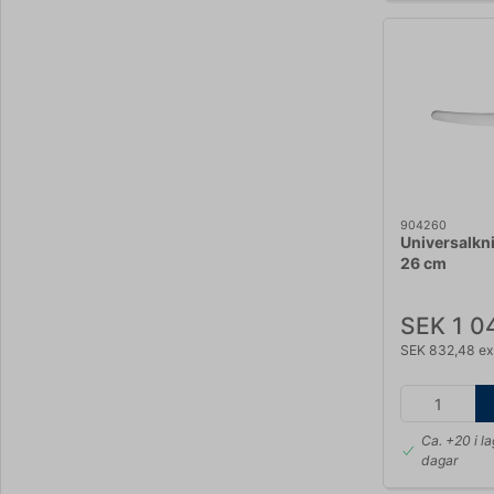
904260
Universalkni
26 cm
SEK 1 0
SEK 832,48 e
Ca. +20 i l
dagar