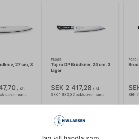
F809B
FC104
ödkniv, 27 cm, 3
Tojiro DP Brödkniv, 24 cm, 3
Bröd
lager
47,70
SEK 2 417,28
SE
/ st.
/ st.
exklusive moms
SEK 1 933,82 exklusive moms
SEK 7
Ej i lager
Ej
Jag vill handla som