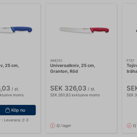
466251
F737
v, 25 cm,
Universalkniv, 25 cm,
Tojir
å
Granton, Röd
träh
,03
SEK 326,03
SE
/ st.
/ st.
klusive moms
SEK 260,82 exklusive moms
SEK 3
Köp nu
r
- Leverans: 2-3
Ej i lager
Ej