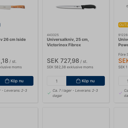
OUT
443325
91226
v 26 cm Iside
Universalkniv, 25 cm,
Univ
Victorinox Fibrox
Pow
Före 
,18
SEK 727,98
SEK
/ st.
/ st.
klusive moms
SEK 582,38 exklusive moms
SEK 1
Köp nu
Köp nu
r
- Leverans: 2-3
Ca. 7 i lager
- Leverans: 2-3
Ca
dagar
da