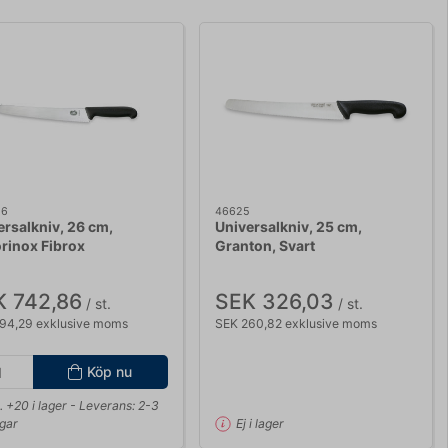
26
46625
ersalkniv, 26 cm,
Universalkniv, 25 cm,
orinox Fibrox
Granton, Svart
K 742,86
SEK 326,03
/ st.
/ st.
94,29 exklusive moms
SEK 260,82 exklusive moms
Köp nu
. +20 i lager
- Leverans: 2-3
gar
Ej i lager