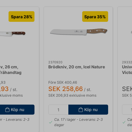
Spara 28%
Spara 35%
2370920
2933
v, 26 cm,
Brödkniv, 20 cm, Icel Nature
Univ
 Trähandtag
Vict
9,93
Före SEK 400,46
,93
SEK 258,66
SE
/ st.
/ st.
klusive moms
SEK 206,93 exklusive moms
SEK 5
Köp nu
Köp nu
er
- Leverans: 2-3
Ca. 17 i lager
- Leverans: 2-3
Ca
dagar
da