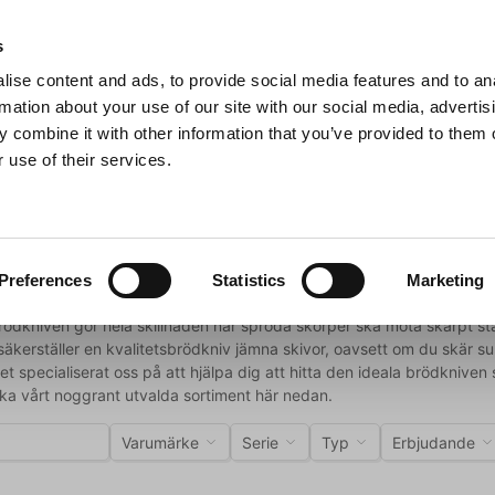
s
ise content and ads, to provide social media features and to an
Sök
rmation about your use of our site with our social media, advertis
 combine it with other information that you’ve provided to them o
 use of their services.
Grillar
Köksmaskiner
För servering
Barutrustning
lknivar med tandat blad
var & Universalknivar med tanda
Preferences
Statistics
Marketing
ödkniven gör hela skillnaden när spröda skorper ska möta skarpt stå
kerställer en kvalitetsbrödkniv jämna skivor, oavsett om du skär su
et specialiserat oss på att hjälpa dig att hitta den ideala brödkniven
ska vårt noggrant utvalda sortiment här nedan.
Varumärke
Serie
Typ
Erbjudande