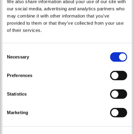
We also share information about your use of our site with
our social media, advertising and analytics partners who
may combine it with other information that you’ve
provided to them or that they’ve collected from your use
of their services.
Consent
904125
904200
Necessary
Dekorkniv, 12,5 cm,
Kockkniv, 20 cm, Senjen
Selection
Senjen Single
Single
Jag vill handla som
Preferences
SEK 742,86
SEK 921,50
/ st.
/ st.
SEK 594,29 exklusive moms
SEK 737,20 exklusive moms
Privat
Företag
Statistics
Köp nu
Köp nu
Ca. +20 i lager
- Leverans:
Ca. +20 i lager
- Leverans:
Marketing
2-3 dagar
2-3 dagar