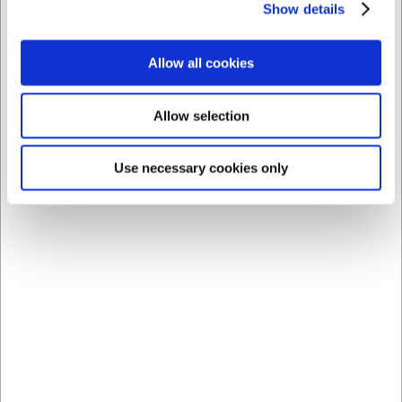
Show details
Allow all cookies
Allow selection
Bästsäljare i Brödknivar &
Universalknivar med tandat blad
Use necessary cookies only
Spara 28%
Spara 35%
293026
2370920
Universalkniv, 26 cm,
Brödkniv, 20 cm, Icel
Victorinox, Trähandtag
Nature