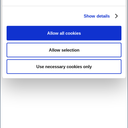
Öppettider butik Kødbyen
Show details
H.W.Larsen Kødbyen
Allow all cookies
Slagterboderne 15
1716 Köbenhamn
Danmark
Allow selection
<< Hitta vägen her >>
Use necessary cookies only
Måndag til fridag
7:30 - 17.00
Lördag
9:00 - 16.00
Söndag & Helligdage
Stängt
Öppettider b
utik - Brøndby