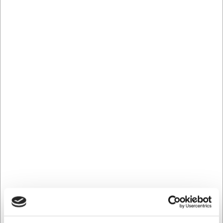
LARSEN PRIS
LARSEN PRIS
9377083
871227
Grön Smak av Ida
Bok Världens bästa
Lawaetz
smörgås
SEK 519,55
SEK 340,91
/ st.
/ st.
SEK 415,64 exklusive moms
SEK 272,73 exklusive moms
Köp nu
Köp nu
Ca. 2 i lager
- Leverans: 2-
Ca. 2 i lager
- Leverans: 2-
3 dagar
3 dagar