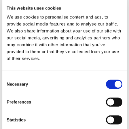
This website uses cookies
We use cookies to personalise content and ads, to
provide social media features and to analyse our traffic.
We also share information about your use of our site with
LARSEN PRIS
LARSEN PRIS
our social media, advertising and analytics partners who
may combine it with other information that you’ve
871197
871231
Bok Sous vide i ditt eget
Bok Hyggemad – Snacks
provided to them or that they’ve collected from your use
kök
och små läckerheter
of their services.
SEK 445,13
SEK 370,69
/ st.
/ st.
Consent
SEK 356,10 exklusive moms
SEK 296,55 exklusive moms
Necessary
Selection
Köp nu
Köp nu
Jag vill handla som
Preferences
Ca. 3 i lager
- Leverans: 2-
Ca. 2 i lager
- Leverans: 2-
3 dagar
3 dagar
Privat
Företag
Statistics