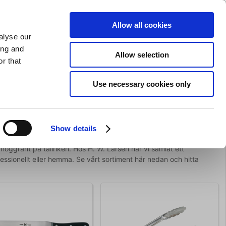
SLIPNING AV KNIVAR
PRIVAT
FÖRETAG
Allow all cookies
alyse our
Kundvagn (0)
Gratis leverans vid SEK 625
LOGGA IN
ing and
Allow selection
r that
Restaurangkläder
Erbjurdanden
Brands
Use necessary cookies only
Show details
noggrant på tallriken. Hos H. W. Larsen har vi samlat ett
essionellt eller hemma. Se vårt sortiment här nedan och hitta