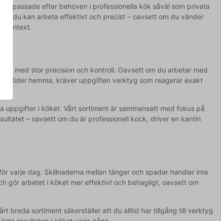
är anpassade efter behoven i professionella kök såväl som privata
 att du kan arbeta effektivt och precist – oavsett om du vänder
ll kontext.
g
a mat med stor precision och kontroll. Oavsett om du arbetar med
tar måltider hemma, kräver uppgiften verktyg som reagerar exakt
ka uppgifter i köket. Vårt sortiment är sammansatt med fokus på
sultatet – oavsett om du är professionell kock, driver en kantin
ör varje dag. Skillnaderna mellan tänger och spadar handlar inte
och gör arbetet i köket mer effektivt och behagligt, oavsett om
t breda sortiment säkerställer att du alltid har tillgång till verktyg
ästa resultaten i köket varje gång.