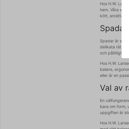
Hos H.W. Larsen
hem. Våra verkt
kött, anrättar d
Spadar 
Spadar är speci
delikata rätter
och pålitligt på
Hos H.W. Larsen
balans, ergonom
eller är en pas
Val av 
En välfungerand
bara om form, u
uppgiften är stor
Hos H.W. Larsen 
med rätt balans