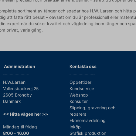
ompletta sortiment av tänger och spadar hos H.W. Larsen och hitta pre
 dig att fatta rätt beslut – oavsett om du är professionell eller mate
din expert när du söker kvalitet och vägledning inom tänger och spad
som privat, varje gång.
Administration
Kontakta oss
H.W.Larsen
Öppettider
Vallensbaekvej 25
Kundservice
2605 Bröndby
Webshop
Danmark
Konsulter
Slipning, gravering och
<< Hitta vägen her >>
reparera
Ekonomiavdelning
Måndag til fridag
Inköp
8:00 - 16.00
Grafisk produktion