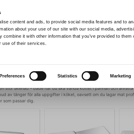
s
ise content and ads, to provide social media features and to an
Sök
rmation about your use of our site with our social media, advertis
 combine it with other information that you’ve provided to them o
 use of their services.
Grillar
Köksmaskiner
För servering
Barutrustning
och paletter
Preferences
Statistics
Marketing
en stor skillnad – både när du ska vända köttet i pannan och anrätta 
d av tänger för alla uppgifter i köket, oavsett om du lagar mat prof
er som passar dig.