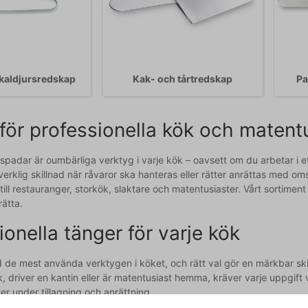
skaldjursredskap
Kak- och tårtredskap
Pa
för professionella kök och matent
spadar är oumbärliga verktyg i varje kök – oavsett om du arbetar i e
 verklig skillnad när råvaror ska hanteras eller rätter anrättas med o
till restauranger, storkök, slaktare och matentusiaster. Vårt sortime
rätta.
ionella tänger för varje kök
 de mest använda verktygen i köket, och rätt val gör en märkbar skil
k, driver en kantin eller är matentusiast hemma, kräver varje uppgift
ter under tillagning och anrättning.