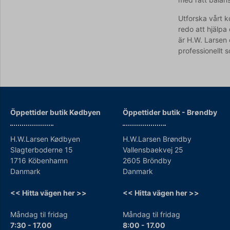
Utforska vårt k
redo att hjälpa
är H.W. Larsen 
professionellt 
Öppettider butik Kødbyen
Öppettider b
utik - Brøndby
H.W.Larsen Kødbyen
H.W.Larsen Brøndby
Slagterboderne 15
Vallensbaekvej 25
1716 Köbenhamn
2605 Bröndby
Danmark
Danmark
<< Hitta vägen her >>
<< Hitta vägen her >>
Måndag til fridag
Måndag til fridag
7:30 - 17.00
8:00 - 17.00