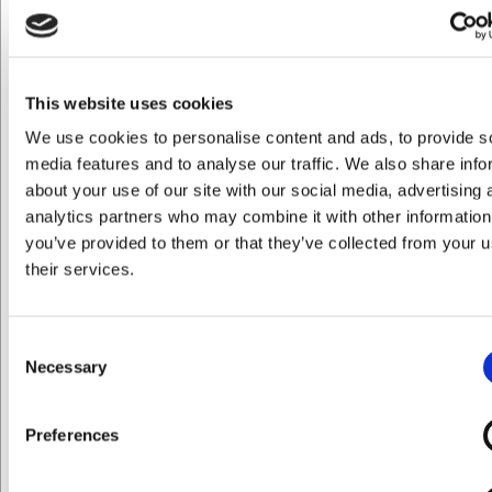
mm
GN i rostfritt stål | 100
mm
SEK 119,10
SEK 184,23
/ st.
/ st.
SEK 95,28 exklusive moms
SEK 147,38 exklusive moms
This website uses cookies
Köp nu
Köp nu
We use cookies to personalise content and ads, to provide s
media features and to analyse our traffic. We also share info
Ca. 15 i lager
- Leverans: 2-
Ca. 1 i lager
- Leverans: 2-
3 dagar
3 dagar
about your use of our site with our social media, advertising 
analytics partners who may combine it with other information
you’ve provided to them or that they’ve collected from your u
their services.
Consent
LARSEN PRIS
LARSEN PRIS
Necessary
Selection
M9367770
M9367601
Maxima Kantinlock RF 1/1
Perforerad GN-behållare
Preferences
GN
1/1 GN i rostfritt stål | 40
Jag vill handla som
mm