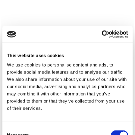
integration
Med måtten 400x900x850mm passar den här fritösen
perfekt in i en professionell kökslinje. De rätvinkliga
sidokanterna möjliggör täta fogar mellan enheter, vilket
eliminerar mellanrum där smuts kan samlas. Fritösen
levereras komplett med högerledat dörr till underskåpet
samt en frityrkorg. Anslutningen är 400V och den
This website uses cookies
maximala effekten är 10kW, vilket säkerställer snabb
uppvärmning och exakt temperaturkontroll.
We use cookies to personalise content and ads, to
provide social media features and to analyse our traffic.
Det här produkten utmärker sig med:
We also share information about your use of our site with
V-formad brunn med externa värmeelement för
our social media, advertising and analytics partners who
optimal värmefördelning och enkel rengöring
may combine it with other information that you’ve
Exakt temperaturkontroll mellan 105°C och 185°C för
provided to them or that they’ve collected from your use
konsekventa stegresultat
of their services.
Praktiskt oljedräneringssystem med kran för säkert
och enkelt oljebyte
Du är alltid välkommen att kontakta vår kundtjänst
Consent
på
web@hwl.dk
för mer information.