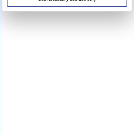
Öppettider butik Kødbyen
H.W.Larsen Kødbyen
Slagterboderne 15
1716 Köbenhamn
Danmark
<< Hitta vägen her >>
Måndag til fridag
7:30 - 17.00
Lördag
9:00 - 16.00
Söndag & Helligdage
Stängt
Öppettider b
utik - Brøndby