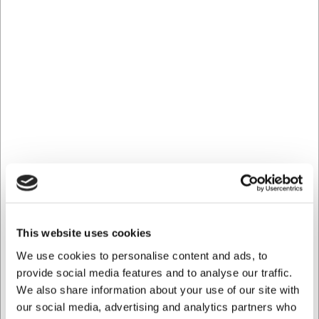
Enkel underhållning med diskmaskinsbeständighet
och motståndskraft mot fläckar
Du är alltid välkommen att kontakta vår kundservice på
web@hw.dk
för mer information.
Vanliga frågor
Kan jag använda skärbrädan för att skära kött och fisk?
Ja, skärbrädan är lämplig för alla typer av råvaror, och
eftersom den tål diskmaskin är det enkelt att säkerställa
god hygien efter användning.
Hur underhåller jag bäst skärbrädan?
Skärbrädan kan diskas i diskmaskin. Vid djupare repor kan
en stålullssvamp och efterföljande behandling med bivax
This website uses cookies
återställa ytan.
We use cookies to personalise content and ads, to
AI har hjälpt till med texten och därför tas det förbehåll för
provide social media features and to analyse our traffic.
fel.
We also share information about your use of our site with
our social media, advertising and analytics partners who