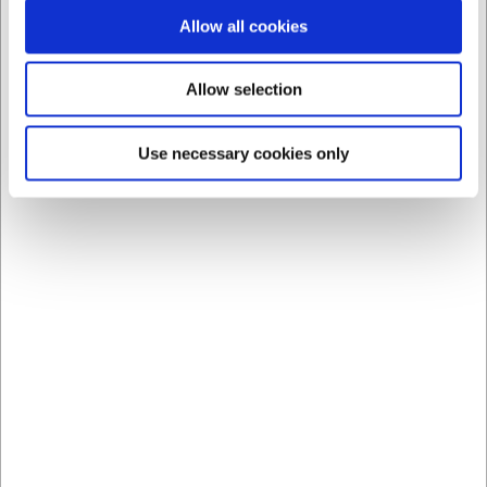
Allow all cookies
LARSEN PRIS
LARSEN PRIS
Allow selection
4097
40700
Endeavour Twin Boards
Bivax till skärbrädor och
Use necessary cookies only
Grå – 2 st
handtag
SEK 772,64
SEK 221,81
/ st.
/ st.
SEK 618,11 exklusive moms
SEK 177,45 exklusive moms
Köp nu
Köp nu
Ca. 11 i lager
- Leverans:
Ca. 16 i lager
- Leverans:
2-3 dagar
2-3 dagar