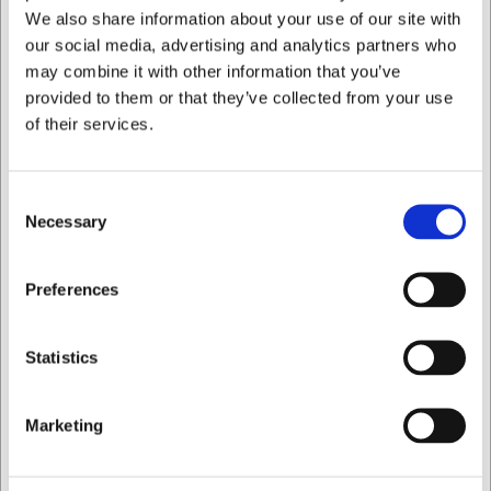
We also share information about your use of our site with
our social media, advertising and analytics partners who
may combine it with other information that you’ve
provided to them or that they’ve collected from your use
of their services.
43230
61912
Condibucket lock
Dressingflaska 125 ml h:
fryssäkert - 195x195 mm
10 cm, Ø 4 cm
Consent
Necessary
Selection
SEK 13,40
SEK 28,29
/ st.
/ st.
Jag vill handla som
SEK 10,72 exklusive moms
SEK 22,63 exklusive moms
Preferences
Köp nu
Köp nu
Privat
Företag
Statistics
Ca. +20 i lager
- Leverans:
Ca. +20 i lager
- Leverans:
2-3 dagar
2-3 dagar
Marketing