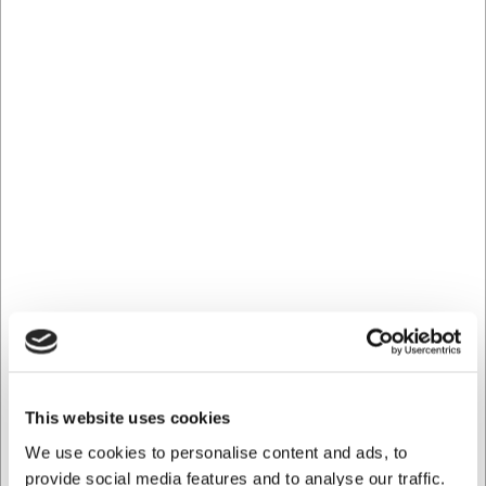
21562
RR600
Condibucket 1,6 liter -
Lock Ø60 t. Weck
192x129x94 mm utan
syltglas
lock
SEK 20,84
SEK 8,94
/ st.
/ st.
SEK 16,67 exklusive moms
SEK 7,15 exklusive moms
Köp nu
Köp nu
Ca. +20 i lager
- Leverans:
Ca. +20 i lager
- Leverans:
This website uses cookies
2-3 dagar
2-3 dagar
We use cookies to personalise content and ads, to
provide social media features and to analyse our traffic.