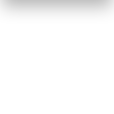
Bästsäljare i Vinglas
1000002
Glas Weinland Vitt vin
35 cl