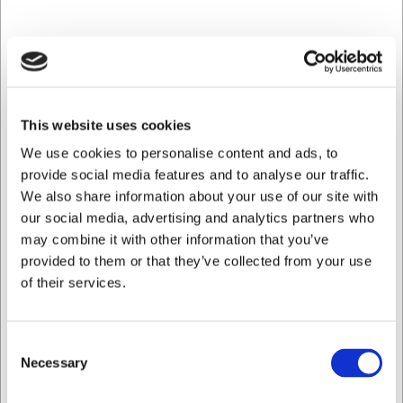
La Divina bordeauxglas har en större kupan och en
särskild form som är specifikt utformad för att frigöra och
koncentrera aromerna i fylliga rödviner som bordeaux. Den
större volymen på 65 cl ger även vinet mer utrymme att
andas jämfört med standardvinglas.
This website uses cookies
Kan jag använda dessa glas till andra vintyper
We use cookies to personalise content and ads, to
än bordeaux?
provide social media features and to analyse our traffic.
We also share information about your use of our site with
Ja, även om glaset är optimerat för bordeaux och andra
fylliga rödviner kan det mycket väl användas till andra
our social media, advertising and analytics partners who
vintyper. Det fungerar särskilt bra till kraftfulla viner som
may combine it with other information that you’ve
har nytta av god syresättning och aromakoncentration.
provided to them or that they’ve collected from your use
of their services.
AI har bidragit till texten och därför reserverar vi oss för
eventuella fel.
Consent
Necessary
Köpt tillsammans med
Selection