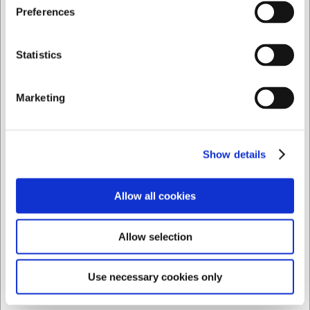
Jag vill handla som
Preferences
Privat
Företag
Statistics
Marketing
LARSEN PRIS
4783
VB66210021
Skänkpropp t. olja m.
La Divina Glas
klaff RF/ Silikon
Bourgogne 68 cl
Show details
SEK 102,73
SEK 110,16
/ st.
/ st.
Allow all cookies
SEK 82,18 exklusive moms
SEK 88,13 exklusive moms
Köp nu
Köp nu
Allow selection
Ca. +20 i lager
- Leverans:
Ca. +20 i lager
- Leverans:
2-3 dagar
2-3 dagar
Use necessary cookies only
Säljs i förpackningar om 6 st.