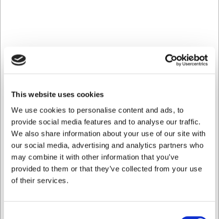
nötter, baljväxter och spannmål. Av hygieniska skäl
rekommenderas det dock inte att återanvända
påsarna om de har använts till kött, fisk eller andra
färska livsmedel.
Lacor – utforska vårt sortiment av högkvalitativ
köksutrusning från Lacor här
This website uses cookies
We use cookies to personalise content and ads, to
provide social media features and to analyse our traffic.
Bästsäljare i Vakuumpåsar
We also share information about your use of our site with
our social media, advertising and analytics partners who
may combine it with other information that you’ve
provided to them or that they’ve collected from your use
of their services.
Consent