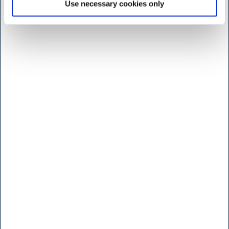
Use necessary cookies only
Öppettider butik Kødbyen
H.W.Larsen Kødbyen
Slagterboderne 15
1716 Köbenhamn
Danmark
<< Hitta vägen her >>
Måndag til fridag
7:30 - 17.00
Lördag
9:00 - 16.00
Söndag & Helligdage
Stängt
Öppettider b
utik - Brøndby