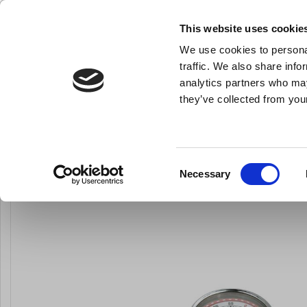
NY FÖRETAGSKUND
This website uses cookie
We use cookies to personal
- Allt vad du behöver till ditt kök
traffic. We also share info
analytics partners who may
they’ve collected from your
Knivar och skärpstål
Bakredskap
Kok- och stekkärl
Du är här:
Förstasida
Köksredskap
Stektermometrar och äggkloc
Consent
Necessary
Selection