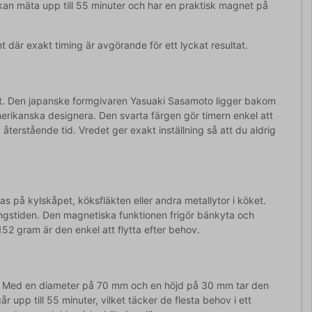
n kan mäta upp till 55 minuter och har en praktisk magnet på
 där exakt timing är avgörande för ett lyckat resultat.
tt. Den japanske formgivaren Yasuaki Sasamoto ligger bakom
erikanska designera. Den svarta färgen gör timern enkel att
 återstående tid. Vredet ger exakt inställning så att du aldrig
på kylskåpet, köksfläkten eller andra metallytor i köket.
gningstiden. Den magnetiska funktionen frigör bänkyta och
52 gram är den enkel att flytta efter behov.
ngd. Med en diameter på 70 mm och en höjd på 30 mm tar den
upp till 55 minuter, vilket täcker de flesta behov i ett