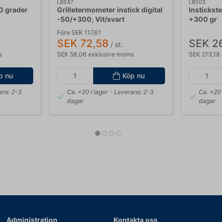
LB547
LB503
0 grader
Grilletermometer instick digital
Instickst
-50/+300, Vit/svart
+300 gr
Före SEK 117,61
SEK 72,58
SEK 2
/ st.
s
SEK 58,06 exklusive moms
SEK 213,18
p nu
Köp nu
ans: 2-3
Ca. +20 i lager
- Leverans: 2-3
Ca. +20 
dagar
dagar
Administration
Kontakta oss