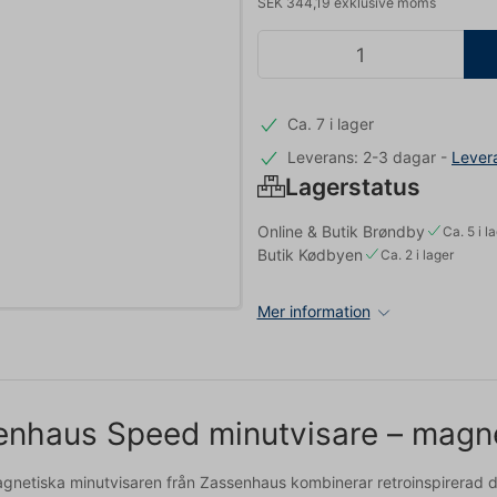
SEK 344,19 exklusive moms
Ca. 7 i lager
Leverans: 2-3 dagar
-
Lever
Lagerstatus
Online & Butik Brøndby
Ca. 5 i l
Butik Kødbyen
Ca. 2 i lager
Mer information
nhaus Speed minutvisare – magnet
gnetiska minutvisaren från Zassenhaus kombinerar retroinspirerad des