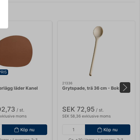
PRIS
21336
rlägg läder Kanel
Grytspade, trä 36 cm - Bok
02,73
SEK 72,95
/ st.
/ st.
exklusive moms
SEK 58,36 exklusive moms
Köp nu
Köp nu
 lager
- Leverans: 2-3
Ca. +20 i lager
- Leverans: 2-3