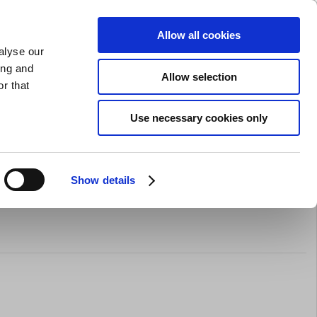
SLIPNING AV KNIVAR
PRIVAT
FÖRETAG
Allow all cookies
alyse our
Kundvagn (0)
Gratis leverans vid SEK 625
LOGGA IN
ing and
Allow selection
r that
Restaurangkläder
Erbjurdanden
Brands
Use necessary cookies only
Show details
art magnetisk Speed –