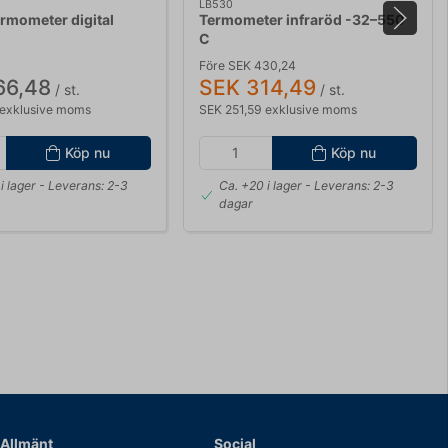
LB530
ermometer digital
Termometer infraröd -32–550
C
Före SEK 430,24
66,48
SEK 314,49
/ st.
/ st.
 exklusive moms
SEK 251,59 exklusive moms
Köp nu
Köp nu
i lager
- Leverans: 2-3
Ca. +20 i lager
- Leverans: 2-3
dagar
Allmänt
Social