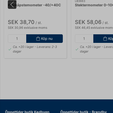
171910
LB3663
Kylskåpstemometer -40/+40C
Stektermometer 0–10
SEK 38,70
SEK 58,06
/ st.
/ st.
SEK 30,96 exklusive moms
SEK 46,45 exklusive mom
Köp nu
Kö
Ca. +20 i lager
- Leverans: 2-3
Ca. +20 i lager
- Lever
dagar
dagar
Öppettider butik Kødbyen
Öppettider b
utik - Brøndby