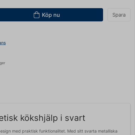
Köp nu
Spara
ans
ager
isk kökshjälp i svart
ign med praktisk funktionalitet. Med sitt svarta metalliska