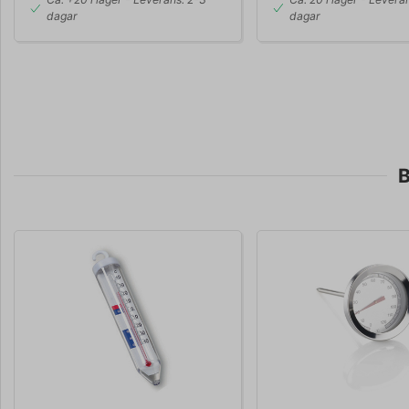
dagar
dagar
B