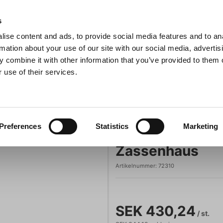
s
ise content and ads, to provide social media features and to an
Sök
rmation about your use of our site with our social media, advertis
 combine it with other information that you’ve provided to them o
 use of their services.
Grillar
Köksmaskiner
För servering
Barutrustning
Minutvisare svart magnetisk Speed – Zassenhaus
kor
Zassenhaus
Preferences
Statistics
Marketing
Minutvisare sv
Zassenhaus
Artikelnummer:
72310
SEK 430,24
/ st.