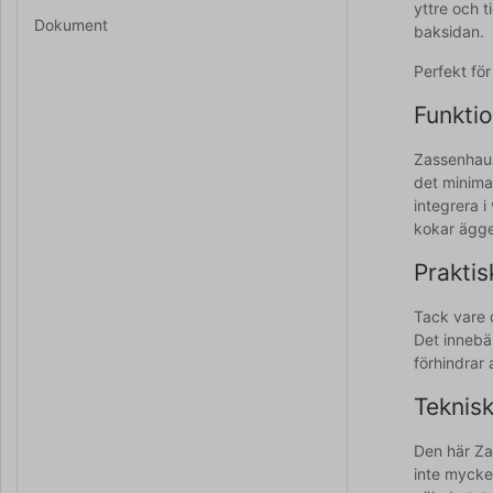
yttre och t
Dokument
baksidan.
Perfekt fö
Funktio
Zassenhaus
det minima
integrera i
kokar ägge
Praktis
Tack vare 
Det innebär
förhindrar
Teknisk
Den här Za
inte mycket