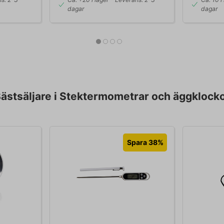
dagar
dagar
ästsäljare i Stektermometrar och äggklock
Spara 38%