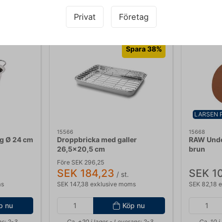
Köpt tillsammans med
Privat
Företag
Spara 38%
LARSEN 
15566
15668
ag Ø 24 cm
Droppbricka med galler
RAW Unde
26,5x20,5 cm
brun
Före SEK 296,25
SEK 184,23
SEK 1
/ st.
ms
SEK 147,38 exklusive moms
SEK 82,18 
p nu
Köp nu
s: 2-3
Ca. +20 i lager
- Leverans: 2-3
Ca. 10 i