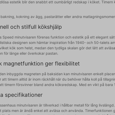
idlösa estetik blir den snabbt ett oumbärligt redskap i köket. Timer
r bakning, kokning av ägg, pastarätter eller andra matlagningsmoment
nell och stilfull kökshjälp
 Speed minutvisaren förenas funktion och estetik på ett elegant sä
listiska designen som hämtar inspiration från 1940- och 50-talets am
 vilket kök som helst, medan den tydliga skalan gör det lätt att avläsa
n för länge eller överkokar pastan.
k magnetfunktion ger flexibilitet
den inbyggda magneten på baksidan kan minutvisaren enkelt placeras 
 att timern alltid är inom räckhåll när du behöver hålla koll på tilla
 att timern försvinner bland andra köksredskap. Med en vikt på bara 1
a specifikationer
ssenhaus minutvisaren är tillverkad i hållbar metall för lång livslä
 plats men är ändå enkel att avläsa och använda. Timerfunktionen går 