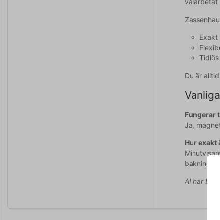
välarbetat
Zassenhaus
Exakt 
Flexib
Tidlös
Du är allt
Vanliga
Fungerar t
Ja, magnet
Hur exakt 
Minutvisar
bakning.
AI har bidr