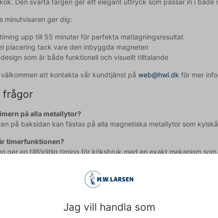
 kök. Den svarta färgen ger ett elegant uttryck som passar in i både 
 minutvisaren ger dig:
timing upp till 55 minuter för perfekta matlagningsresultat
el placering tack vare den inbyggda magneten
 design som är både funktionell och visuellt tilltalande
id välkommen att kontakta vår kundtjänst på
web@hwl.dk
för mer info
 frågor
imern på alla metallytor?
en på baksidan kan fästas på alla magnetiska metallytor som kylskåp,
är timerfunktionen?
en ger en tillförlitlig timing för köksbruk med en exakt mekanism som
agit till texten och därför reserverar vi oss för eventuella fel.
Jag vill handla som