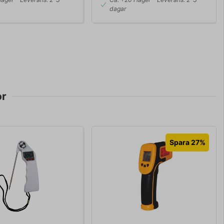
dagar
or
Spara 27%