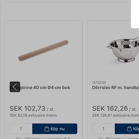
11162
1510240
Rullepinne 40 cm Ø4 cm bok
Dörrslev RF m. handt
SEK 102,73
SEK 162,26
/ st.
/ st.
SEK 82,18 exklusive moms
SEK 129,81 exklusive mo
Köp nu
Kö
Ca. +20 i lager
- Leverans: 2-3
Ca. 20 i lager
- Leveran