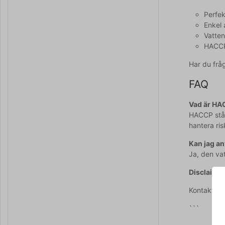
Perfek
Enkel
Vatten
HACCP
Har du frå
FAQ
Vad är H
HACCP står 
hantera ris
Kan jag a
Ja, den vat
Disclaimer
Kontakta o
```