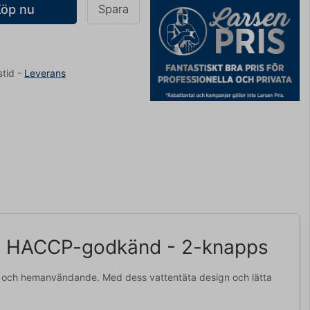
Köp nu
Spara
stid
-
Leverans
g - HACCP-godkänd - 2-knapps
llt och hemanvändande. Med dess vattentäta design och lätta