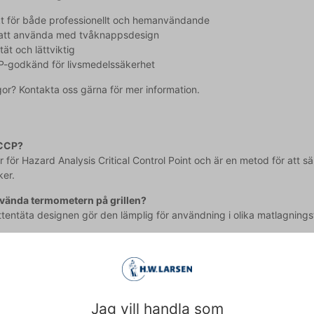
t för både professionellt och hemanvändande
 att använda med tvåknappsdesign
tät och lättviktig
-godkänd för livsmedelssäkerhet
gor? Kontakta oss gärna för mer information.
ACCP?
för Hazard Analysis Critical Control Point och är en metod för att sä
ker.
nvända termometern på grillen?
tentäta designen gör den lämplig för användning i olika matlagningste
:
Produkten är inte avsedd för medicinskt bruk.
ss på: info@dittforetag.se
Jag vill handla som