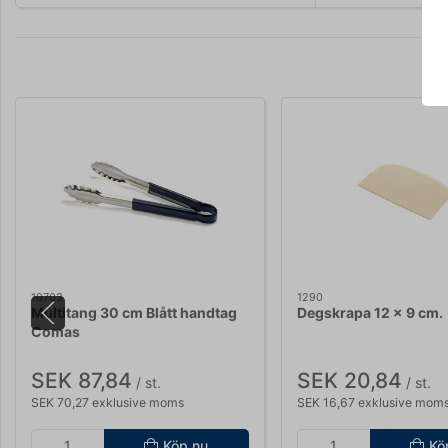
10703
1290
Multitang 30 cm Blått handtag
Degskrapa 12 x 9 cm.
Comas
SEK 87,84
SEK 20,84
/ st.
/ st.
SEK 70,27 exklusive moms
SEK 16,67 exklusive mom
Köp nu
Kö