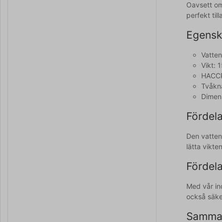
Oavsett om
perfekt ti
Egensk
Vatten
Vikt: 
HACC
Tvåkn
Dimen
Fördela
Den vattent
lätta vikte
Fördela
Med vår ind
också säke
Samman