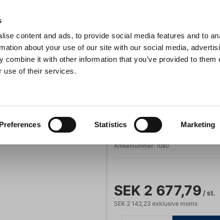
s
ise content and ads, to provide social media features and to an
Sök
rmation about your use of our site with our social media, advertis
 combine it with other information that you’ve provided to them o
 use of their services.
Grillar
Köksmaskiner
För servering
Barutrustning
Instickstermometer Testo T108
kor
Testo
Preferences
Statistics
Marketing
Instickstermom
Artikelnummer:
1080
SEK 2 677,79
/ st.
SEK 2 142,23 exklusive moms