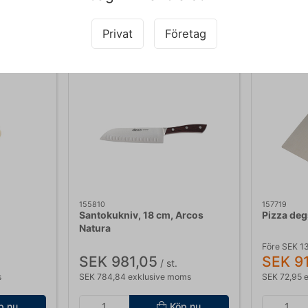
Köpt tillsammans med
Privat
Företag
155810
157719
Santokukniv, 18 cm, Arcos
Pizza deg
Natura
Före SEK 1
SEK 981,05
SEK 91
/ st.
s
SEK 784,84 exklusive moms
SEK 72,95 
p nu
Köp nu