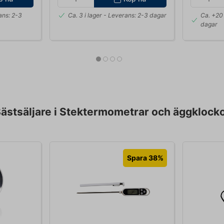
ans: 2-3
Ca. 3 i lager
- Leverans: 2-3 dagar
Ca. +20 
dagar
ästsäljare i Stektermometrar och äggklock
Spara 38%