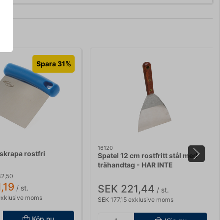
Spara 31%
16120
skrapa rostfri
Spatel 12 cm rostfritt stål med
trähandtag - HAR INTE
LIVSMEDDELSDOKUMENTATION
32,50
,19
SEK 221,44
/ st.
/ st.
exklusive moms
SEK 177,15 exklusive moms
Köp nu