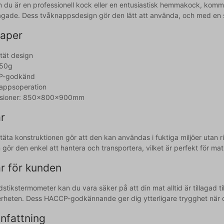
 du är en professionell kock eller en entusiastisk hemmakock, kommer
llagade. Dess tvåknappsdesign gör den lätt att använda, och med en
aper
tät design
150g
P-godkänd
appsoperation
sioner: 850x800x900mm
r
äta konstruktionen gör att den kan användas i fuktiga miljöer utan ri
n gör den enkel att hantera och transportera, vilket är perfekt för m
r för kunden
stikstermometer kan du vara säker på att din mat alltid är tillagad til
rheten. Dess HACCP-godkännande ger dig ytterligare trygghet när d
fattning