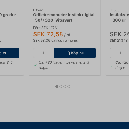
LB547
LB503
0 grader
Grilletermometer instick digital
Instickst
-50/+300, Vit/svart
+300 gr
Före SEK 117,61
SEK 72,58
SEK 2
/ st.
s
SEK 58,06 exklusive moms
SEK 213,18
p nu
Köp nu
ans: 2-3
Ca. +20 i lager
- Leverans: 2-3
Ca. +20 
dagar
dagar