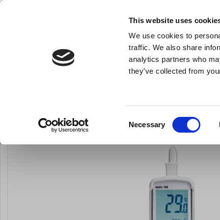
NY FÖRETAGSKUND
This website uses cookie
We use cookies to personal
- Allt vad du behöver till ditt kök
traffic. We also share info
analytics partners who may
they’ve collected from your
Knivar och skärpstål
Bakredskap
Kok- och stekkärl
Du är här:
Förstasida
Köksredskap
Stektermometrar och äggkloc
Consent
Necessary
LARSEN PRIS
Selection