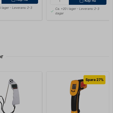
Köp nu
i lager
- Leverans: 2-3
Ca. +20 i lager
- Leverans: 2-3
dagar
or
Spara 27%