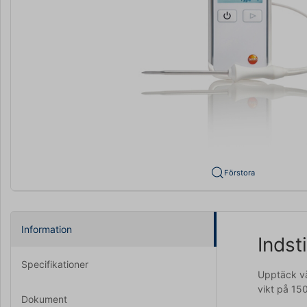
Förstora
Information
Indst
Specifikationer
Upptäck vå
vikt på 150
Dokument