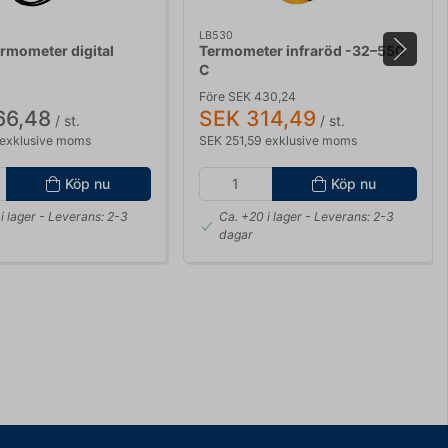
LB530
ermometer digital
Termometer infraröd -32–550
C
Före SEK 430,24
66,48
SEK 314,49
/ st.
/ st.
 exklusive moms
SEK 251,59 exklusive moms
Köp nu
Köp nu
i lager
- Leverans: 2-3
Ca. +20 i lager
- Leverans: 2-3
dagar