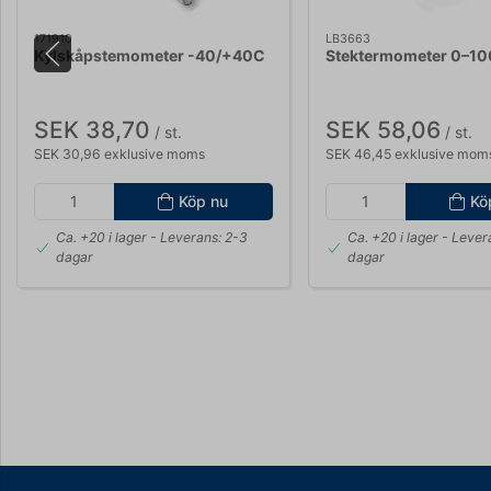
171910
LB3663
Kylskåpstemometer -40/+40C
Stektermometer 0–10
SEK 38,70
SEK 58,06
/ st.
/ st.
SEK 30,96 exklusive moms
SEK 46,45 exklusive mom
Köp nu
Kö
Ca. +20 i lager
- Leverans: 2-3
Ca. +20 i lager
- Lever
dagar
dagar