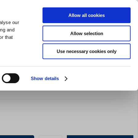
SLIPNING AV KNIVAR
PRIVAT
FÖRETAG
Allow all cookies
alyse our
Kundvagn (0)
Gratis leverans vid SEK 625
LOGGA IN
ing and
Allow selection
r that
Restaurangkläder
Erbjurdanden
Brands
Use necessary cookies only
Show details
eter Testo T108