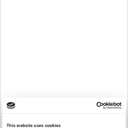
För att hålla tårtspaden i bästa möjliga skick
rekommenderas handtvätt med mild diskmedel och
noggrann torkning efter användning. Undvik att blötlägga
den eller diska den i diskmaskin, eftersom detta kan torka
ut träet. Med rätt skötsel kommer den här olivträs-
tårtspaden att kunna användas i många år och med tiden
utveckla en ännu vackrare patina.
Tårtspaden från Klawe erbjuder:
Naturligt olivträ med unika träådror
Praktisk längd på 25 cm för exakt servering
Bekvämt grepp som gör serveringen enkel och
elegant
Du är alltid välkommen att kontakta vår kundtjänst
på
web@hwl.dk
för mer information.
Vanliga frågor
Kan tårtspaden användas till alla typer av tårtor?
This website uses cookies