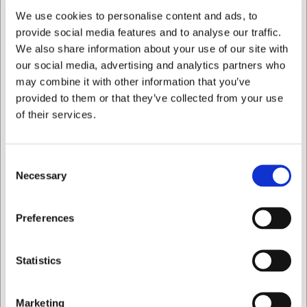
Ja, tårtspaden är utformad för att klara både mjuka tårtor,
We use cookies to personalise content and ads, to
pajer och fastare desserter utan att skada dem under
provide social media features and to analyse our traffic.
serveringen.
We also share information about your use of our site with
Hur bevarar jag träets vackra utseende så länge som
our social media, advertising and analytics partners who
möjligt?
may combine it with other information that you’ve
Genom att regelbundet behandla träet med en
provided to them or that they’ve collected from your use
livsmedelsgodkänd olja (t.ex. mineral- eller matolja)
of their services.
bevarar du träets naturliga lyster och skyddar det mot
uttorkning.
AI har bidragit till texten och därför reserverar vi oss för
Consent
eventuella fel.
Necessary
Selection
Köpt tillsammans med
Jag vill handla som
Preferences
Privat
Företag
Statistics
Marketing