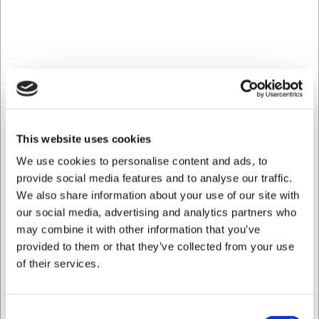
skarp spets i den andra, vilket gör det enkelt att fästa
och hantera produkter på ett säkert sätt. Den släta
ytan och den solida tjockleken säkerställer enkel
hantering och minskar risken för skador på råvaror.
Inox Macel - utforska sortimentet av professionell
köksutrustning här
This website uses cookies
We use cookies to personalise content and ads, to
provide social media features and to analyse our traffic.
Bästsäljare i Köttutrustning
We also share information about your use of our site with
our social media, advertising and analytics partners who
may combine it with other information that you’ve
provided to them or that they’ve collected from your use
of their services.
Consent