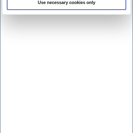
Use necessary cookies only
Öppettider butik Kødbyen
H.W.Larsen Kødbyen
Slagterboderne 15
1716 Köbenhamn
Danmark
<< Hitta vägen her >>
Måndag til fridag
7:30 - 17.00
Lördag
9:00 - 16.00
Söndag & Helligdage
Stängt
Öppettider b
utik - Brøndby