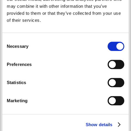
may combine it with other information that you’ve
provided to them or that they’ve collected from your use
of their services.
Consent
3736002
61940
Necessary
Dressingsflaska 950 ml
Dressingflaska 400 ml
Selection
h: 26 cm Ø: 8 cm
h: 21,5 cm, Ø5,5 cm
Jag vill handla som
Preferences
SEK 43,18
SEK 38,70
/ st.
/ st.
SEK 34,54 exklusive moms
SEK 30,96 exklusive moms
Privat
Företag
Statistics
Köp nu
Köp nu
Ca. +20 i lager
- Leverans:
Ca. +20 i lager
- Leverans:
2-3 dagar
2-3 dagar
Marketing
Show details