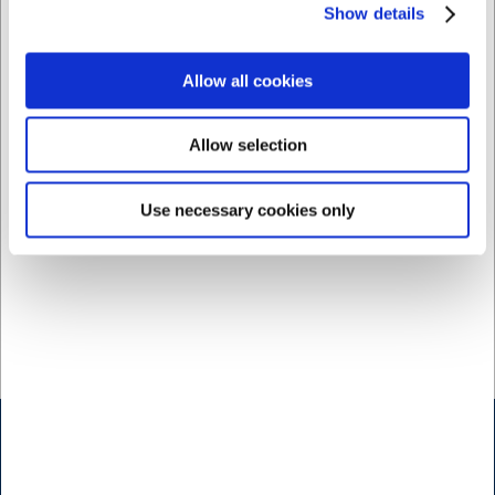
Show details
SEK 147,01
SEK 53,59
/ box
/ pk.
SEK 117,61 exklusive moms
SEK 42,87 exklusive moms
Allow all cookies
Köp nu
Köp nu
Allow selection
Ca. +20 i lager
- Leverans:
Ca. +20 i lager
- Leverans:
2-3 dagar
2-3 dagar
Use necessary cookies only
Öppettider butik Kødbyen