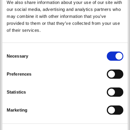
Nej, Dublino shotglas är inte utformade för att staplas på
We also share information about your use of our site with
varandra, men levereras i en praktisk förpackning för
our social media, advertising and analytics partners who
förvaring.
may combine it with other information that you’ve
provided to them or that they’ve collected from your use
AI har bidragit till texten och därför reserverar vi oss för
of their services.
eventuella fel.
Köpt tillsammans med
Consent
Necessary
Selection
Jag vill handla som
Preferences
Privat
Företag
Statistics
Marketing
68169
15820031
Glas Dublino Shots 3,4
Skål Stapelbar Ø7,5 cm
cl 6 st.
6-pak Cok