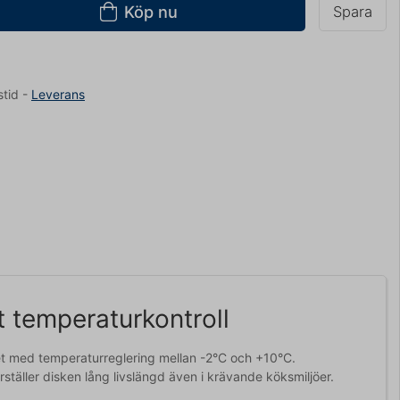
Köp nu
Spara
stid
-
Leverans
kt temperaturkontroll
tet med temperaturreglering mellan -2°C och +10°C.
rställer disken lång livslängd även i krävande köksmiljöer.