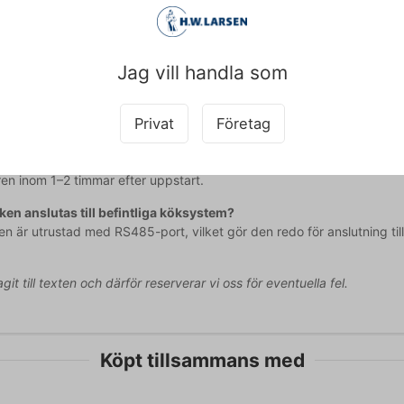
tet: 290 liter med plats för GN 1/1-behållare
uttag: Max 0,22 kW (230V)
Jag vill handla som
id välkommen att kontakta vår kundtjänst på
web@hwl.dk
för mer info
 frågor
Privat
Företag
id tar det för kyldisken att nå den inställda temperaturen?
är utrustad med tvingad luftcirkulation som säkerställer snabb nedky
en inom 1–2 timmar efter uppstart.
ken anslutas till befintliga köksystem?
en är utrustad med RS485-port, vilket gör den redo för anslutning til
agit till texten och därför reserverar vi oss för eventuella fel.
Köpt tillsammans med