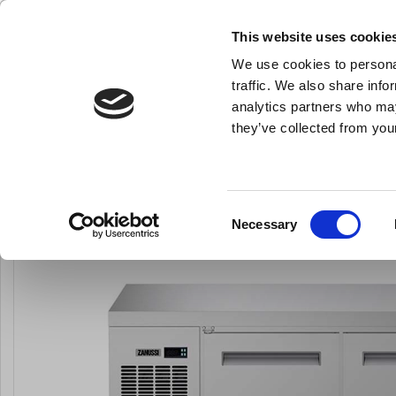
NY FÖRETAGSKUND
This website uses cookie
We use cookies to personal
- Allt vad du behöver till ditt kök
traffic. We also share info
analytics partners who may
they’ve collected from your
Knivar och skärpstål
Bakredskap
Kok- och stekkärl
Du är här:
Förstasida
Köksmaskiner och inventarier
Storköksutrus
Consent
Necessary
Selection