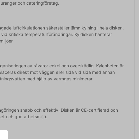
stauranger och cateringföretag.
ade luftcirkulationen säkerställer jämn kylning i hela disken.
id kritiska temperaturförändringar. Kyldisken hanterar
iljöer.
organiseringen av råvaror enkel och överskådlig. Kylenheten är
placeras direkt mot väggen eller sida vid sida med annan
ostningsvatten med hjälp av varmgas minimerar
göringen snabb och effektiv. Disken är CE-certifierad och
het och god arbetsmiljö.