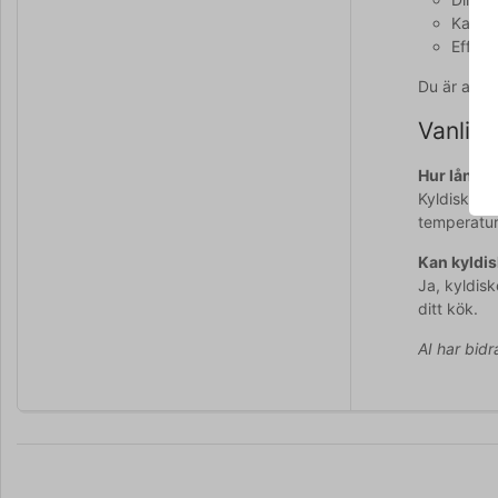
Kapaci
Effekt
Du är allt
Vanliga
Hur lång t
Kyldisken 
temperatur
Kan kyldis
Ja, kyldisk
ditt kök.
AI har bidr