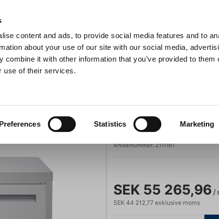
s
ise content and ads, to provide social media features and to an
Sök
rmation about your use of our site with our social media, advertis
 combine it with other information that you’ve provided to them o
 use of their services.
Grillar
Köksmaskiner
För servering
Barutrustning
Kyldisk 2 dörrar
tning
Kyl- och fryslösningar
Zanussi
Preferences
Statistics
Marketing
Kyldisk 2 dörrar
Artikelnummer:
Z111161
SEK 55 265,96
/ 
SEK 44 212,77 exklusive moms