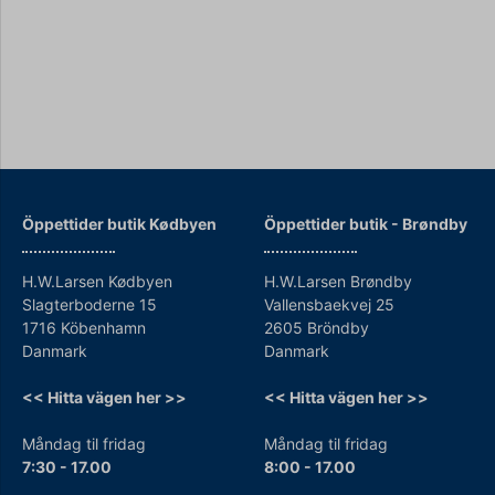
Öppettider butik Kødbyen
Öppettider b
utik - Brøndby
H.W.Larsen Kødbyen
H.W.Larsen Brøndby
Slagterboderne 15
Vallensbaekvej 25
1716 Köbenhamn
2605 Bröndby
Danmark
Danmark
<< Hitta vägen her >>
<< Hitta vägen her >>
Måndag til fridag
Måndag til fridag
7:30 - 17.00
8:00 - 17.00