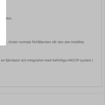
rmation.
lning. Under normala förhållanden når den den inställda
l en fjärrdator och integration med befintliga HACCP-system i