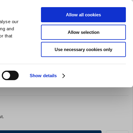
SLIPNING AV KNIVAR
PRIVAT
FÖRETAG
Allow all cookies
alyse our
Kundvagn (0)
Gratis leverans vid SEK 625
LOGGA IN
ing and
Allow selection
r that
Restaurangkläder
Erbjurdanden
Brands
Use necessary cookies only
Show details
st.