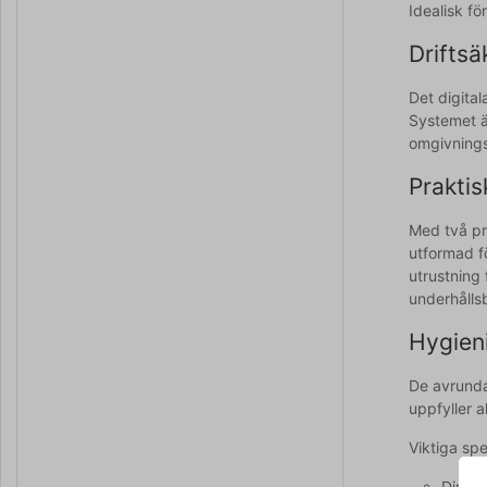
Idealisk fö
Driftsä
Det digital
Systemet ä
omgivnings
Prakti
Med två pra
utformad f
utrustning
underhålls
Hygieni
De avrunda
uppfyller a
Viktiga spe
Dimen