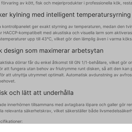
r förvaring av kött, fisk och mejeriprodukter i professionella kök, re
ker kylning med intelligent temperatursyrning
a kontrollpanelet ger exakt styrning av temperaturen, medan den tving
r HACCP-kompatibelt med akustiska och visuella larm som aktiveras v
temperaturer upp till 43°C, vilket gör den lämplig även i varma köksm
sk design som maximerar arbetsytan
ktiska dörrar får du enkel åtkomst till GN 1/1-behållare, vilket gör 
ör att fungera utan behov av friutrymme runt disken, så att den kan 
 för att utnyttja utrymmet optimalt. Automatisk avdunstning av avfr
behovet.
sk och lätt att underhålla
de innerhörnen tillsammans med avtagbara löpare och galler gör ren
lla relevanta säkerhetskrav, vilket säkerställer både livsmedelssäker
cifikationer:
sioner: 850 x 1245 x 1310 mm (H x B x D)