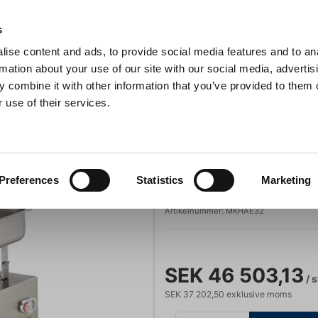
s
ise content and ads, to provide social media features and to an
Sök
rmation about your use of our site with our social media, advertis
 combine it with other information that you’ve provided to them o
 use of their services.
Grillar
Köksmaskiner
För servering
Barutrustning
Köttkvarn AE 32 400 volt
Köttkvarnar
La Minerva
Preferences
Statistics
Marketing
Köttkvarn AE 32
Artikelnummer:
MKHAE32
SEK 46 503,13
/ s
SEK 37 202,50 exklusive moms