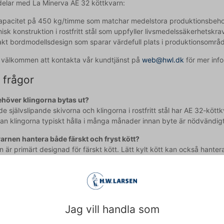
rdelar med La Minerva AE 32 köttkvarn:
apacitet på 450 kg/timme som matchar medelstora produktionsbeh
isk konstruktion i rostfritt stål som uppfyller livsmedelssäkerhetskra
t bordmodellsdesign som sparar värdefull plats i produktionsområ
id välkommen att kontakta vår kundtjänst på
web@hwl.dk
för mer info
 frågor
ehöver klingorna bytas ut?
e självslipande skivorna och klingorna i rostfritt stål har AE 32-köt
kan klingorna typiskt hålla i många månader innan byte är nödvändigt
arnen hantera både färskt och fryst kött?
n är primärt designad för färskt kött. Lätt kylt kött kan också hante
torn och påverka skärningens effektivitet.
agit till texten och därför reserverar vi oss för eventuella fel.
Jag vill handla som
Köpt tillsammans med