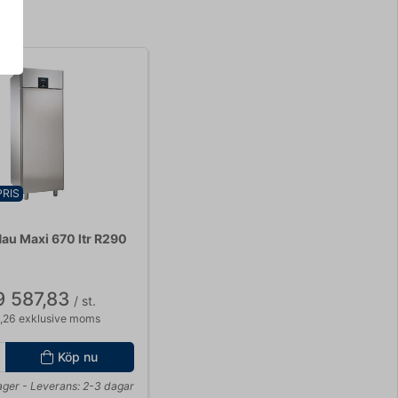
PRIS
au Maxi 670 ltr R290
9 587,83
/ st.
,26 exklusive moms
Köp nu
lager
- Leverans: 2-3 dagar