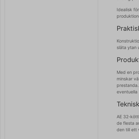
Idealisk f
produktion
Prakti
Konstruktio
släta ytan 
Produk
Med en pro
minskar vän
prestanda. 
eventuella
Teknisk
AE 32-kött
de flesta a
den till et