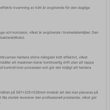
 effektiv kvarnning av kött är avgörande för den dagliga
age och korrosion, vilket är avgörande i livsmedelsmiljöer. Den
bakterietillväxt.
tkvarnen hantera större mängder kött effektivt, vilket
täller att maskinen klarar kontinuerlig drift utan att tappa
ll kontroll över processen och gör det möjligt att hantera
a måttet på 587x325x536mm innebär att den kan placeras på
 lilla storlek levererar den professionell prestanda, vilket gör
.