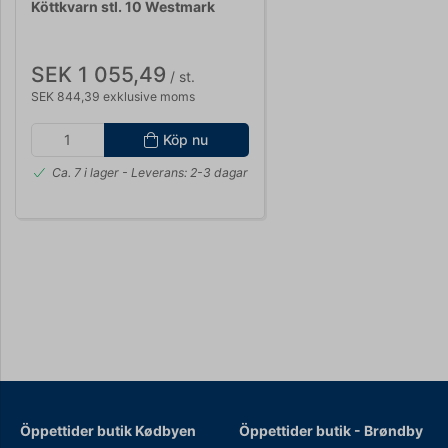
Köttkvarn stl. 10 Westmark
SEK 1 055,49
/ st.
SEK 844,39 exklusive moms
Köp nu
Ca. 7 i lager
- Leverans: 2-3 dagar
Öppettider butik Kødbyen
Öppettider b
utik - Brøndby