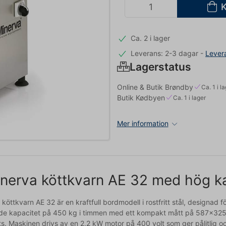
Ca. 2 i lager
Leverans: 2-3 dagar
-
Lever
Lagerstatus
Online & Butik Brøndby
Ca. 1 i l
Butik Kødbyen
Ca. 1 i lager
Mer information
nerva köttkvarn AE 32 med hög ka
köttkvarn AE 32 är en kraftfull bordmodell i rostfritt stål, designad
e kapacitet på 450 kg i timmen med ett kompakt mått på 587x325x53
ts. Maskinen drivs av en 2,2 kW motor på 400 volt som ger pålitlig oc