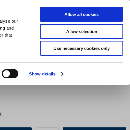
SLIPNING AV KNIVAR
PRIVAT
FÖRETAG
Allow all cookies
alyse our
Kundvagn (0)
Gratis leverans vid SEK 625
LOGGA IN
ing and
Allow selection
r that
Restaurangkläder
Erbjurdanden
Brands
Use necessary cookies only
Show details
 400 volt
t.