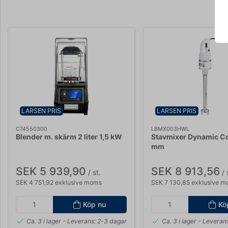
LARSEN PRIS
LARSEN PRIS
C74550300
LBMX003HWL
Blender m. skärm 2 liter 1,5 kW
Stavmixer Dynamic C
mm
SEK 5 939,90
SEK 8 913,56
/ st.
/ 
SEK 4 751,92 exklusive moms
SEK 7 130,85 exklusive 
Köp nu
Kö
Ca. 3 i lager
- Leverans: 2-3 dagar
Ca. 3 i lager
- Leverans