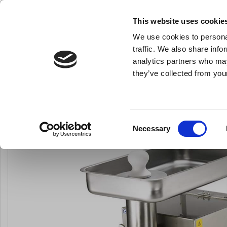
NY FÖRETAGSKUND
This website uses cookie
We use cookies to personal
- Allt vad du behöver till ditt kök
traffic. We also share info
analytics partners who may
they’ve collected from your
Knivar och skärpstål
Bakredskap
Kok- och stekkärl
Du är här:
Förstasida
Köksmaskiner och inventarier
Köksmaskiner
Consent
Necessary
LARSEN PRIS
Selection