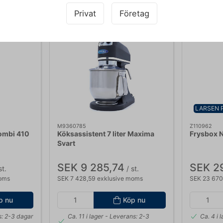
Privat
Företag
LARSEN 
M9360785
Z110962
ombi 410
Köksassistent 7 liter Maxima
Frysbox N
Svart
SEK 9 285,74
SEK 2
st.
/ st.
moms
SEK 7 428,59 exklusive moms
SEK 23 670
p nu
Köp nu
: 2-3 dagar
Ca. 11 i lager
- Leverans: 2-3
Ca. 4 i 