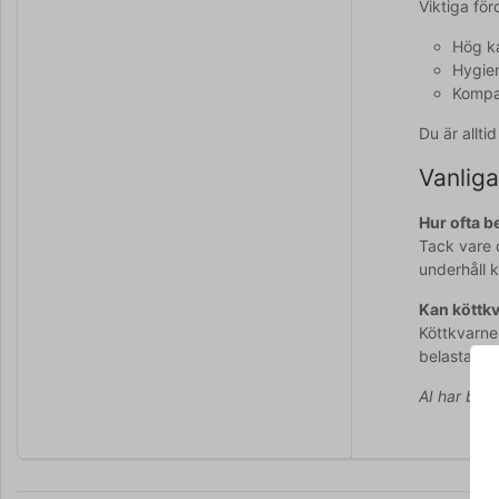
Viktiga fö
Hög k
Hygien
Kompak
Du är allt
Vanliga
Hur ofta b
Tack vare d
underhåll 
Kan köttkv
Köttkvarne
belasta mo
AI har bidr