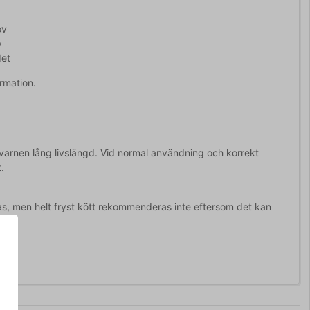
ov
v
det
rmation.
tkvarnen lång livslängd. Vid normal användning och korrekt
.
ras, men helt fryst kött rekommenderas inte eftersom det kan