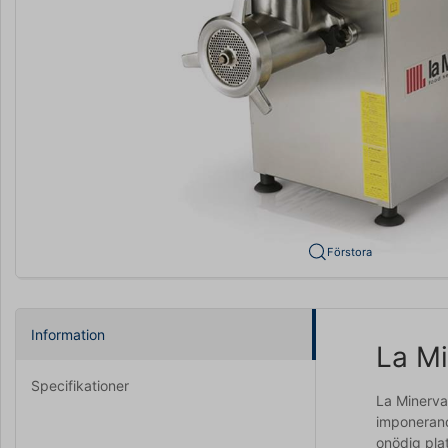
Förstora
Information
La Mi
Specifikationer
La Minerva 
imponerand
onödig pla