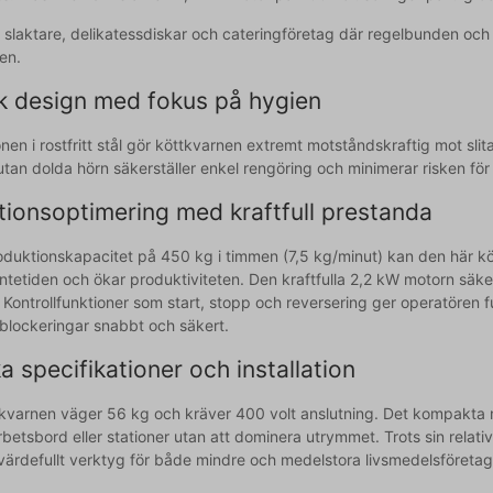
ör slaktare, delikatessdiskar och cateringföretag där regelbunden och
en.
sk design med fokus på hygien
nen i rostfritt stål gör köttkvarnen extremt motståndskraftig mot slit
utan dolda hörn säkerställer enkel rengöring och minimerar risken för 
tionsoptimering med kraftfull prestanda
duktionskapacitet på 450 kg i timmen (7,5 kg/minut) kan den här köt
tetiden och ökar produktiviteten. Den kraftfulla 2,2 kW motorn säkers
Kontrollfunktioner som start, stopp och reversering ger operatören fu
 blockeringar snabbt och säkert.
a specifikationer och installation
kvarnen väger 56 kg och kräver 400 volt anslutning. Det kompakt
rbetsbord eller stationer utan att dominera utrymmet. Trots sin relativt
t värdefullt verktyg för både mindre och medelstora livsmedelsföretag