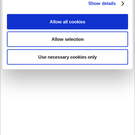
Show details
Allow all cookies
Allow selection
Bästsäljare i Konserveringsglas
Use necessary cookies only
RR100
RRBOEJLE
Lock till Weck
Weck-klämmor för
syltningsglas Ø100
syltburkar 12 st t/6