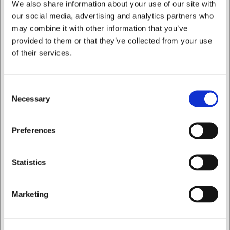
We also share information about your use of our site with
our social media, advertising and analytics partners who
may combine it with other information that you’ve
provided to them or that they’ve collected from your use
of their services.
Consent
Necessary
Selection
RRBOEJLE
RR100GUMMI
Weck-klämmor för
Weck Gummipackning
syltburkar 12 st t/6
RR100 – förpackning
Jag vill handla som
Preferences
burkar
med 10 st.
SEK 72,95
SEK 43,18
/ pk.
/ pk.
Privat
Företag
Statistics
SEK 58,36 exklusive moms
SEK 34,54 exklusive moms
Köp nu
Köp nu
Marketing
Ca. +20 i lager
- Leverans:
Ca. +20 i lager
- Leverans:
2-3 dagar
2-3 dagar