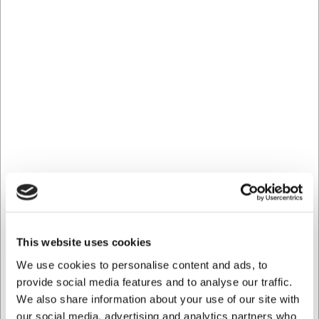
Vanliga frågor
Hur underhåller jag bäst min kockkniv med trähandtag?
Diska kniven för hand med milt såpvatten, torka den
noggrant efter användning och behandla trähandtaget
med matolja vid behov för att undvika uttorkning.
Kan jag få min Victorinox kockkniv slipad hos er?
Ja, vi erbjuder professionell slipning på vår verkstad med
över 85 års erfarenhet, vilket säkerställer att din kniv
behåller sin optimala skärpa.
AI har hjälpt till med texten och därför tas det förbehåll för
fel.
```
This website uses cookies
Köpt tillsammans med
We use cookies to personalise content and ads, to
provide social media features and to analyse our traffic.
We also share information about your use of our site with
our social media, advertising and analytics partners who