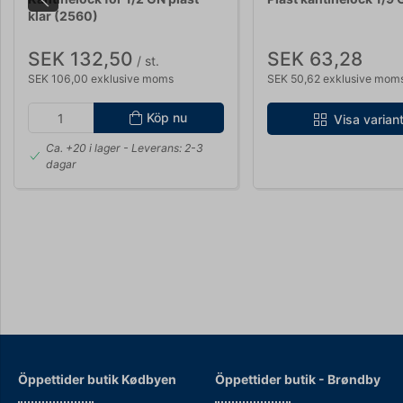
klar (2560)
SEK 132,50
SEK 63,28
/ st.
SEK 106,00 exklusive moms
SEK 50,62 exklusive mom
Köp nu
Visa varian
Ca. +20 i lager
- Leverans: 2-3
dagar
Öppettider butik Kødbyen
Öppettider b
utik - Brøndby