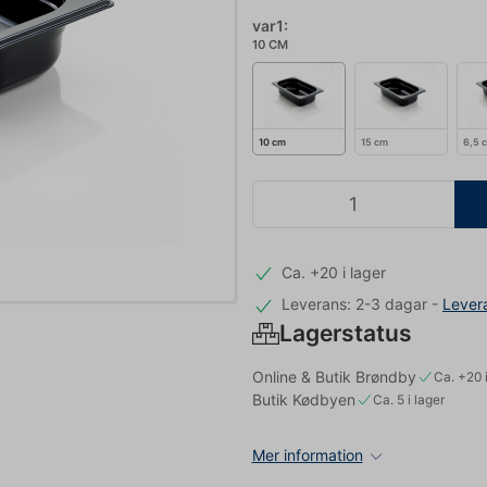
var1:
10 CM
10 cm
15 cm
6,5 
Ca. +20 i lager
Leverans: 2-3 dagar
-
Lever
Lagerstatus
Online & Butik Brøndby
Ca. +20 i
Butik Kødbyen
Ca. 5 i lager
Mer information