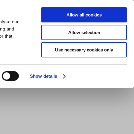
SLIPNING AV KNIVAR
PRIVAT
FÖRETAG
Allow all cookies
alyse our
Kundvagn (0)
Gratis leverans vid SEK 625
LOGGA IN
ing and
Allow selection
r that
Restaurangkläder
Erbjurdanden
Brands
Use necessary cookies only
Show details
lare 1/3 GN