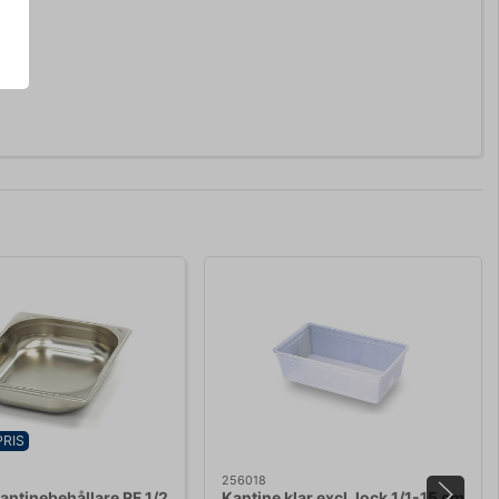
PRIS
256018
ntinebehållare RF 1/2
Kantine klar excl. lock 1/1-15 cm