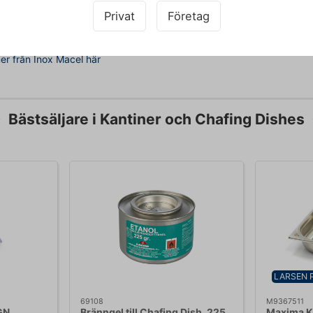
Privat
Företag
r från Inox Macel här
Bästsäljare i Kantiner och Chafing Dishes
LARSEN 
69108
M9367511
 GN
Bränngel till Chafing Dish, 225
Maxima Ka