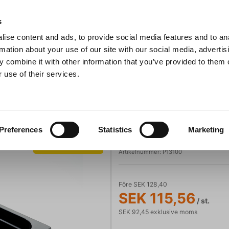
s
ise content and ads, to provide social media features and to an
Sök
rmation about your use of our site with our social media, advertis
 combine it with other information that you’ve provided to them o
 use of their services.
Grillar
Köksmaskiner
För servering
Barutrustning
Svart GN-behållare 1/3 GN
Kantiner och Chafing Dishes
Inox Macel
Preferences
Statistics
Marketing
Svart GN-behål
Spara 10%
Artikelnummer:
P13100
Före SEK 128,40
SEK 115,56
/ st.
SEK 92,45 exklusive moms