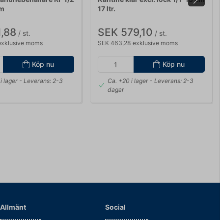
mm
17 ltr.
,88
SEK 579,10
/ st.
/ st.
exklusive moms
SEK 463,28 exklusive moms
Köp nu
Köp nu
i lager
- Leverans: 2-3
Ca. +20 i lager
- Leverans: 2-3
dagar
Allmänt
Social