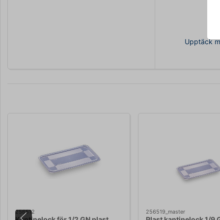
Upptäck me
256512
256519_master
Kantinelock för 1/2 GN plast
Plast kantinelock 1/9