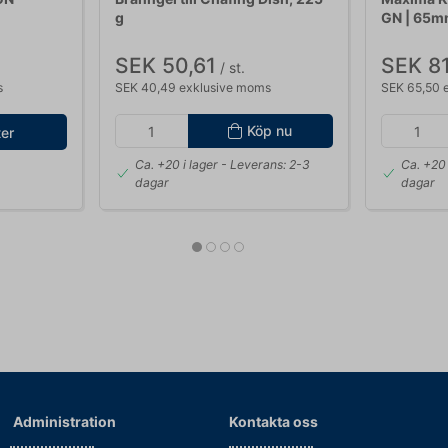
g
GN | 65
SEK 50,61
SEK 81
/ st.
s
SEK 40,49 exklusive moms
SEK 65,50 
Köp nu
ter
Ca. +20 i lager
- Leverans: 2-3
Ca. +20 
dagar
dagar
Administration
Kontakta oss