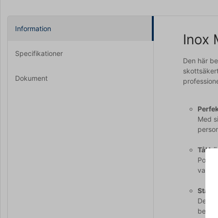
Information
Inox 
Specifikationer
Den här beh
skottsäkert
Dokument
profession
Perfek
Med si
person
Tål h
Polyka
varma
Stark 
Den hä
behåll