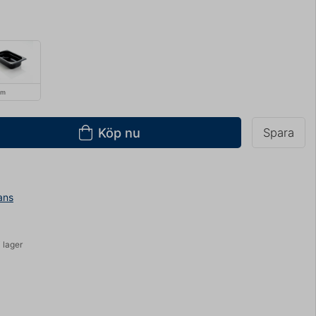
cm
Köp nu
Spara
ans
 lager