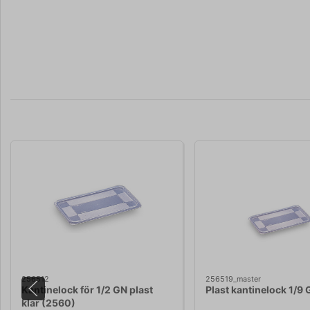
256512
256519_master
Kantinelock för 1/2 GN plast
Plast kantinelock 1/9
klar (2560)