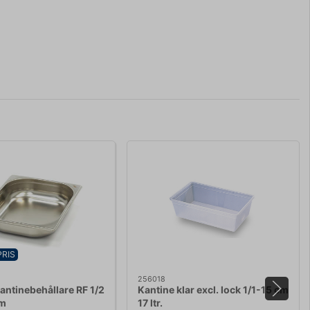
PRIS
256018
ntinebehållare RF 1/2
Kantine klar excl. lock 1/1-15 cm
mm
17 ltr.