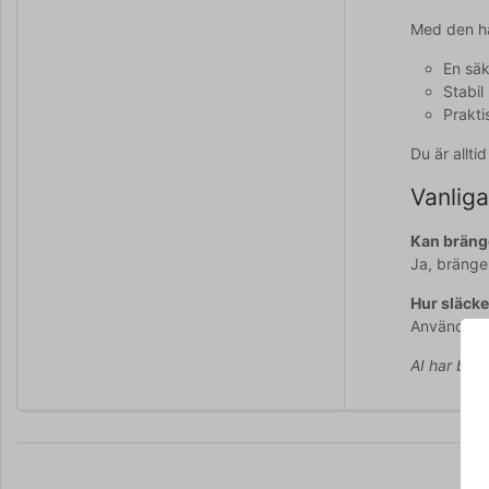
Med den hä
En säk
Stabil
Prakti
Du är allt
Vanliga
Kan bräng
Ja, bränge
Hur släcke
Använd burk
AI har bidr