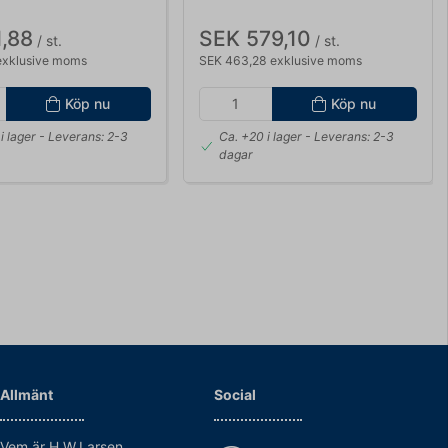
,88
SEK 579,10
/ st.
/ st.
exklusive moms
SEK 463,28 exklusive moms
Köp nu
Köp nu
i lager
- Leverans: 2-3
Ca. +20 i lager
- Leverans: 2-3
dagar
Allmänt
Social
Vem är H.W.Larsen