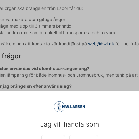
r organiska brängelen från Lacor får du:
er värmekälla utan giftiga ångor
 låga med upp till 3 timmars brinntid
skt burkformat som är enkelt att transportera och förvara
id välkommen att kontakta vår kundtjänst på
web@hwl.dk
för mer info
 frågor
elen användas vid utomhusarrangemang?
len lämpar sig för både inomhus- och utomhusbruk, men tänk på att 
r jag brängelen efter användning?
ens lock för att kväva lågan. Se till att brängelen är helt släckt och
agit till texten och därför reserverar vi oss för eventuella fel.
Jag vill handla som
Köpt tillsammans med