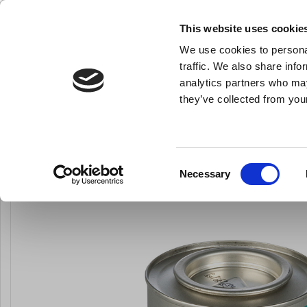
NY FÖRETAGSKUND
This website uses cookie
We use cookies to personal
- Allt vad du behöver till ditt kök
traffic. We also share info
analytics partners who may
they’ve collected from your
Knivar och skärpstål
Bakredskap
Kok- och stekkärl
Du är här:
Förstasida
Köksredskap
Matförvaring och transport
Consent
Necessary
Selection