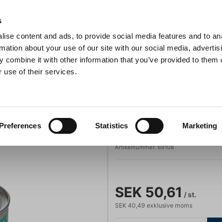
s
ise content and ads, to provide social media features and to an
Sök
rmation about your use of our site with our social media, advertis
 combine it with other information that you’ve provided to them o
 use of their services.
Grillar
Köksmaskiner
För servering
Barutrustning
Bränngel till Chafing Dish, 225 g
Kantiner och Chafing Dishes
Lacor
Preferences
Statistics
Marketing
Bränngel till Ch
Artikelnummer:
69108
SEK 50,61
/ st.
SEK 40,49 exklusive moms