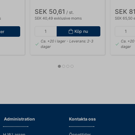
SEK 50,61
SEK 81
/ st.
s
SEK 40,49 exklusive moms
SEK 65,50 
Köp nu
ter
Ca. +20 i lager
- Leverans: 2-3
Ca. +20 
dagar
dagar
Administration
Kontakta oss
H.W.Larsen
Öppettider