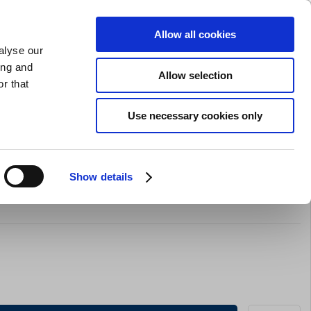
SLIPNING AV KNIVAR
PRIVAT
FÖRETAG
Allow all cookies
alyse our
Kundvagn (0)
Gratis leverans vid SEK 625
LOGGA IN
ing and
Allow selection
r that
Restaurangkläder
Erbjurdanden
Brands
Use necessary cookies only
Show details
afing Dish, 225 g