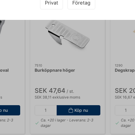
Privat
Företag
7510
1290
oval
Burköppnare höger
Degskrapa
SEK 47,64
SEK 2
/ st.
ms
SEK 38,11 exklusive moms
SEK 16,67 
p nu
Köp nu
ans: 2-3
Ca. +20 i lager
- Leverans: 2-3
Ca. +20 
dagar
dagar