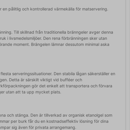
 en pålitlig och kontrollerad värmekälla för matservering.
ing. Till skillnad från traditionella bränngeler avger denna
bruk i livsmedelsmiljöer. Den rena förbränningen sker utan
 störande moment. Brängelen lämnar dessutom minimal aska
flesta serveringssituationer. Den stabila lågan säkerställer en
en. Detta är särskilt viktigt vid bufféer och
kförpackningen gör det enkelt att transportera och förvara
ger utan att ta upp mycket plats.
pna och stänga. Den är tillverkad av organisk etanolgel som
timmar per burk får du en kostnadseffektiv lösning för dina
ämpar sig även för privata arrangemang.