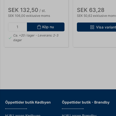
SEK 132,50
SEK 63,28
/ st.
SEK 106,00 exklusive moms
SEK 50,62 exklusive mom
Köp nu
Visa varian
Ca. +20 i lager
- Leverans: 2-3
dagar
Öppettider butik Kødbyen
Öppettider b
utik - Brøndby
H.W.Larsen Kødbyen
H.W.Larsen Brøndby