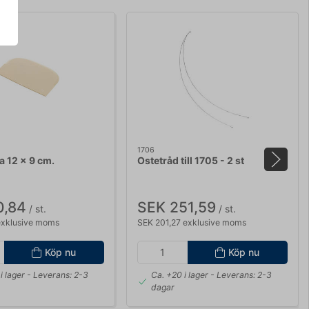
1706
 12 x 9 cm.
Ostetråd till 1705 - 2 st
0,84
SEK 251,59
/ st.
/ st.
exklusive moms
SEK 201,27 exklusive moms
Köp nu
Köp nu
i lager
- Leverans: 2-3
Ca. +20 i lager
- Leverans: 2-3
dagar