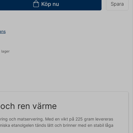
Köp nu
Spara
ans
 lager
l och ren värme
tering och matservering. Med en vikt på 225 gram levereras
niska etanolgelen tänds lätt och brinner med en stabil låga