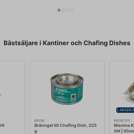
Bästsäljare i Kantiner och Chafing Dishes
LARSEN 
69108
M9367511
 GN
Bränngel till Chafing Dish, 225
Maxima Ka
g
GN | 65