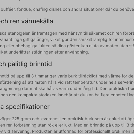
 bufféer, fondue, chafing dishes och andra situationer där du behöver
och ren värmekälla
ka etanolgelen är framtagen med hänsyn till säkerhet och ren förbränn
ariant inga giftiga ångor, vilket gör den särskilt lämplig för inomhus
ing eller obehagliga lukter, så dina gäster kan njuta av maten utan
vilket underlättar städningen efter användning.
h pålitlig brinntid
ntid på upp till 3 timmar ger varje burk tillräckligt med värme för de 
ördelning så att maten hålls vid rätt temperatur under hela servering
rangemang där mat ska hållas varm under lång tid. Den praktiska bur
 och den kompakta storleken innebär att du kan ha flera enheter i la
a specifikationer
väger 225 gram och levereras i en praktisk burk som är enkel att öp
en ren förbränning utan rök eller lukt. Med en brinntid på upp till 3 
 vid servering. Produkten är utformad för professionellt bruk men l