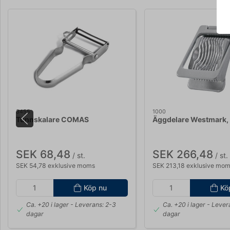
3455
1000
Tunnskalare COMAS
Äggdelare Westmark, 
SEK 68,48
SEK 266,48
/ st.
/ st.
SEK 54,78 exklusive moms
SEK 213,18 exklusive mo
Köp nu
Kö
Ca. +20 i lager
- Leverans: 2-3
Ca. +20 i lager
- Lever
dagar
dagar