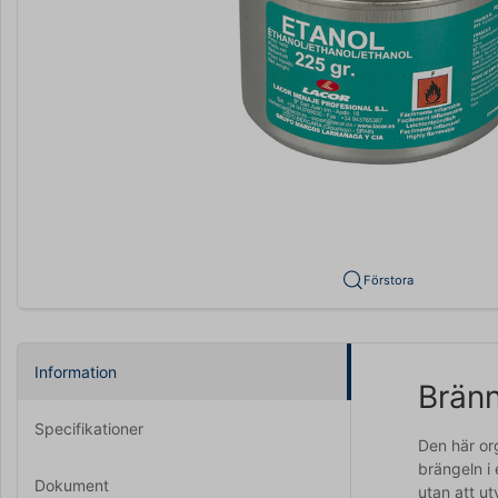
Förstora
Information
Bränn
Specifikationer
Den här or
brängeln i 
Dokument
utan att ut