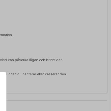
rmation.
vind kan påverka lågan och brinntiden.
 sval innan du hanterar eller kasserar den.