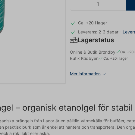
Ca. +20 i lager
Leverans: 2-3 dagar
-
Lever
Lagerstatus
Online & Butik Brøndby
Ca. +20 i
Butik Kødbyen
Ca. +20 i lager
Mer information
gel – organisk etanolgel för stabi
ganiska brängeln från Lacor är en pålitlig värmekälla för bufféer, ca
en praktisk burk som är enkel att hantera och transportera. Den orga
veckla rök, lukt eller aska.