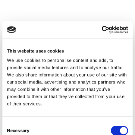
Fritösen mäter 400×700×850 mm och väger 40 kg, vilket
gör den kompatibel med standardkökslinjer. Den ansluts till
400V och har en maximal effekt på 5,4 kW. Enheten
levereras med höjdjusterbara fötter så att den kan
nivelleras exakt på ojämna golv. De rätvinkliga kanterna
på sidorna möjliggör installation direkt intill andra enheter
utan mellanrum eller potentiella smutssamlare.
This website uses cookies
Viktiga fördelar med den här Zanussi elfritösen:
We use cookies to personalise content and ads, to
provide social media features and to analyse our traffic.
V-formad bassäng och infraröda värmeelement
säkerställer snabb och energieffektiv uppvärmning
We also share information about your use of our site with
Termostatisk reglering upp till 185°C ger exakt
our social media, advertising and analytics partners who
temperaturkontroll för konsekventa resultat
may combine it with other information that you’ve
Praktisk tömningskran och underrede förenklar
provided to them or that they’ve collected from your use
underhåll och oljebyte
of their services.
Du är alltid välkommen att kontakta vår kundtjänst
på
web@hwl.dk
för mer information.
Consent
Vanliga frågor
Necessary
Selection