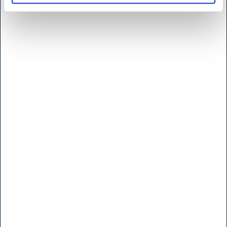
H.W.Larsen Kødbyen
Slagterboderne 15
1716 Köbenhamn
Danmark
<< Hitta vägen her >>
Måndag til fridag
7:30 - 17.00
Lördag
9:00 - 16.00
Söndag & Helligdage
Stängt
Öppettider b
utik - Brøndby
H.W.Larsen Brøndby