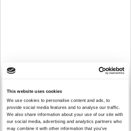
Kan tången användas för andra ändamål än fiskben?
Ja, tången är också lämplig för andra precisionsuppgifter i
köket, såsom att ta bort små orenheter från livsmedel eller
placera fina dekorationer.
Hur rengör jag bäst fiskskinnstången?
Tvätta tången i varmt tvålvattnet efter användning och
torka den noggrant för att undvika vattenfläckar. Den kan
också rengöras i diskmaskin.
AI har hjälpt till med texten och därför tas det förbehåll för
fel.
Köpt tillsammans med
This website uses cookies
We use cookies to personalise content and ads, to
provide social media features and to analyse our traffic.
We also share information about your use of our site with
our social media, advertising and analytics partners who
may combine it with other information that you’ve