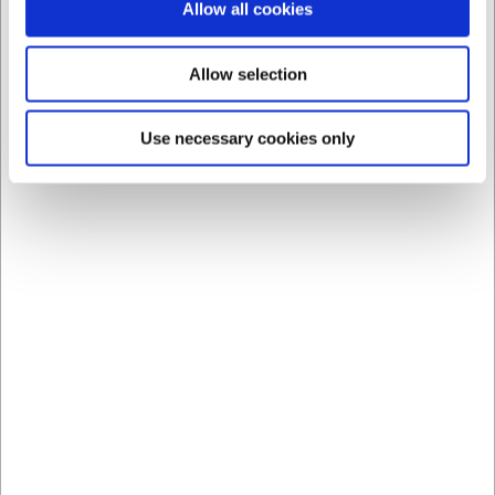
Allow all cookies
Bästsäljare i Fisk- och skaldjursredskap
Allow selection
Use necessary cookies only
7269
233993305
Ostronkniv, Fransk 6,5
Ostronkniv - Rostfritt
cm
stål - Brun - 5cm
SEK 110,16
SEK 221,81
/ st.
/ st.
SEK 88,13 exklusive moms
SEK 177,45 exklusive moms
Köp nu
Köp nu