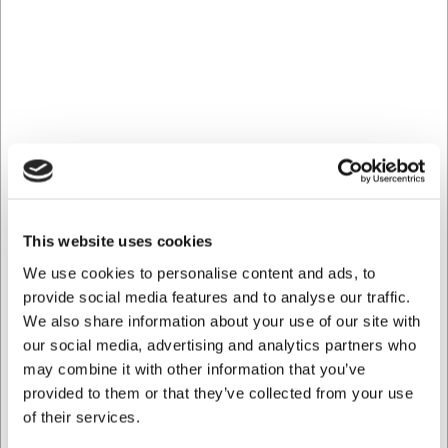
regelbundet med lite matolja för att skydda träet och
förlänga livslängden.
AI har hjälpt till med texten och därför tas det förbehåll för
fel.
Köpt tillsammans med
This website uses cookies
We use cookies to personalise content and ads, to
provide social media features and to analyse our traffic.
We also share information about your use of our site with
our social media, advertising and analytics partners who
may combine it with other information that you’ve
30099
331073
provided to them or that they’ve collected from your use
Portionssked 1/100 liter
Scaritech roterbar
of their services.
ritskniv för bröd i röd