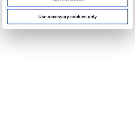
Use necessary cookies only
LARSEN PRIS
LARSEN PRIS
31312
31374
Citronspruta Gul stor i
Limepressare grön liten
aluminium
i aluminium
SEK 110,16
SEK 102,73
/ st.
/ st.
SEK 88,13 exklusive moms
SEK 82,18 exklusive moms
Köp nu
Ca. +20 i lager
- Leverans:
Ej i lager
2-3 dagar