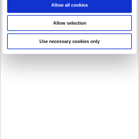
Allow all cookies
Bästsäljare i Degskrapor av metall
Allow selection
Use necessary cookies only
112902
92620
Bordsskraber i stål m.
Bordsskrapa i rostfritt
plasthandtag 11x8
stål 125 x 105 mm
SEK 132,50
SEK 206,93
/ st.
/ st.
SEK 106,00 exklusive moms
SEK 165,54 exklusive moms
Köp nu
Köp nu