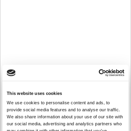
Kan degskrapan användas till non-stick pannor?
Ja, silikonmaterialet är mycket skonsamt och kommer inte
att repa eller skada non-stick beläggningar.
Kan jag använda degskrapan för att röra i kokande
vätskor?
Ja, degskrapan tål temperaturer upp till 260°C och är
därför lämplig för användning i varma vätskor och direkt i
pannor.
AI har hjälpt till med texten och därför tas det förbehåll för
fel.
```
Köpt tillsammans med
This website uses cookies
We use cookies to personalise content and ads, to
provide social media features and to analyse our traffic.
We also share information about your use of our site with
our social media, advertising and analytics partners who
may combine it with other information that you’ve