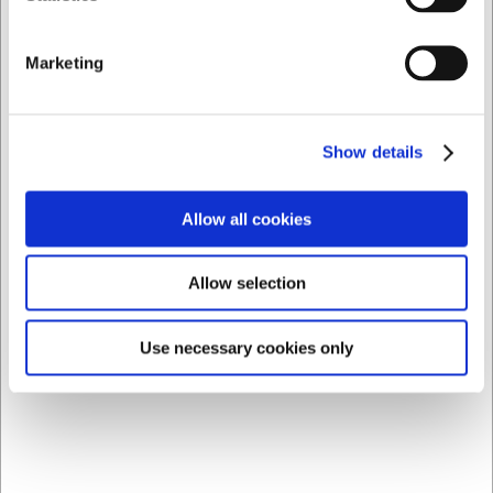
SEK 7 784,39
SEK 13 042,84
/ st.
/
SEK 6 227,51 exklusive moms
st.
Marketing
SEK 10 434,27 exklusive
moms
Köp nu
Beställningsvara
-
Köp nu
Show details
Leverans: Förväntad
leveranstid
Beställningsvara
-
Leverans: Förväntad
Allow all cookies
leveranstid
Allow selection
Use necessary cookies only
T34128
T34135
Vinkyl 48 fl. 1 zon 4 hyllor
Vinkyl 19 fl. 1 zon 6 hyllor
Svart