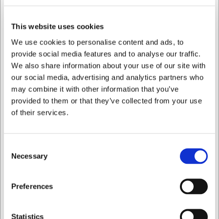
/
/ st.
SEK 7 061,18 exklusive moms
st.
SEK 104 207,20 exklusive
This website uses cookies
moms
Köp nu
We use cookies to personalise content and ads, to
Beställningsvara
-
Köp nu
provide social media features and to analyse our traffic.
Leverans: Förväntad
We also share information about your use of our site with
leveranstid
Beställningsvara
-
our social media, advertising and analytics partners who
Leverans: Förväntad
leveranstid
may combine it with other information that you’ve
provided to them or that they’ve collected from your use
of their services.
Consent
Necessary
Selection
Jag vill handla som
MVK69671
MVK69703
Preferences
Vinkyl 12 fl. 11-18C Svart
Vinkyl 51 fl. 5-18C Svart
Privat
Företag
Statistics