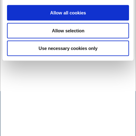
Vi rekommenderar handdisk med milt såpvatten för att
bevara den gyllene finishen och förlänga produktens
Allow all cookies
livslängd.
Hur länge håller isen sig kall i spanden?
Allow selection
Den dubbelväggiga glaskonstruktionen håller typiskt isen
kall i 2-3 timmar beroende på rumstemperaturen och
mängden is.
Use necessary cookies only
AI har hjälpt till med texten och därför tas det förbehåll för
fel.
```
Öppettider butik Kødbyen
H.W.Larsen Kødbyen
Slagterboderne 15
1716 Köbenhamn