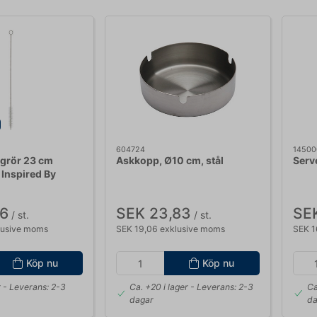
604724
14500
sugrör 23 cm
Askkopp, Ø10 cm, stål
Serv
l Inspired By
86
SEK 23,83
SE
/ st.
/ st.
lusive moms
SEK 19,06 exklusive moms
SEK 1
Köp nu
Köp nu
r
- Leverans: 2-3
Ca. +20 i lager
- Leverans: 2-3
Ca
dagar
da