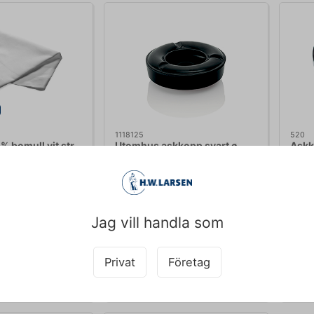
1118125
520
0% bomull vit str
Utomhus askkopp svart ø
Askk
12,5 cm
73
SEK 38,70
SE
/ st.
/ st.
lusive moms
SEK 30,96 exklusive moms
SEK 1
Jag vill handla som
Köp nu
Köp nu
Privat
Företag
ager
- Leverans: 2-3
Ca. +20 i lager
- Leverans: 2-3
Ca
dagar
da