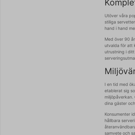
Komplet
Utöver våra pop
stiliga servett
hand i hand med
Med över 90 års
utvalda för att
utrustning i dit
serveringsutma
Miljövä
I en tid med ök
etablerat sig 
miljöpåverkan. 
dina gäster oc
Konsumenter ida
hållbara server
återanvändbara 
samvete och sam