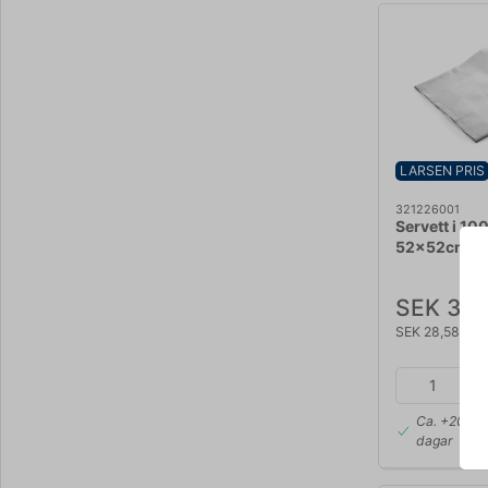
LARSEN PRIS
321226001
Servett i 10
52x52cm
SEK 35,
SEK 28,58 exk
Ca. +20 i l
dagar