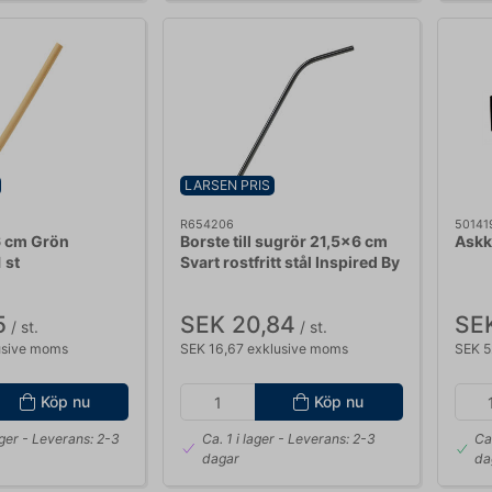
LARSEN PRIS
R654206
50141
6 cm Grön
Borste till sugrör 21,5x6 cm
Askk
 st
Svart rostfritt stål Inspired By
5
SEK 20,84
SE
/ st.
/ st.
usive moms
SEK 16,67 exklusive moms
SEK 5
Köp nu
Köp nu
ager
- Leverans: 2-3
Ca. 1 i lager
- Leverans: 2-3
Ca
dagar
da