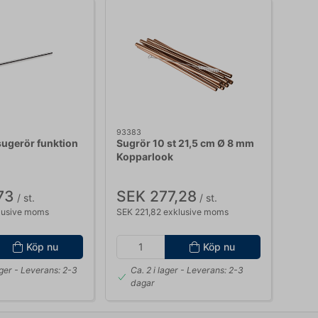
93383
sugerör funktion
Sugrör 10 st 21,5 cm Ø 8 mm
Kopparlook
73
SEK 277,28
/ st.
/ st.
lusive moms
SEK 221,82 exklusive moms
Köp nu
Köp nu
ager
- Leverans: 2-3
Ca. 2 i lager
- Leverans: 2-3
dagar