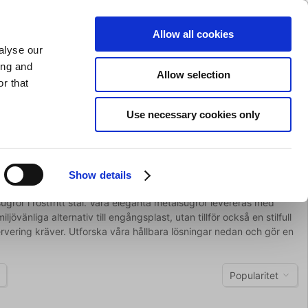
SLIPNING AV KNIVAR
PRIVAT
FÖRETAG
Allow all cookies
alyse our
Kundvagn (0)
Gratis leverans vid SEK 625
LOGGA IN
ing and
Allow selection
r that
Restaurangkläder
Erbjurdanden
Brands
Use necessary cookies only
Show details
grör i rostfritt stål. Våra eleganta metalsugrör levereras med
ljövänliga alternativ till engångsplast, utan tillför också en stilfull
ervering kräver. Utforska våra hållbara lösningar nedan och gör en
Popularitet