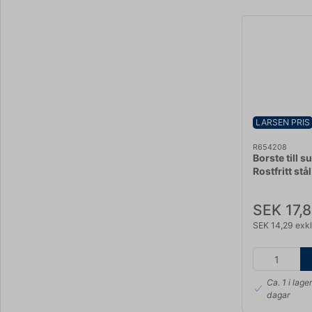
LARSEN PRIS
R654208
Borste till 
Rostfritt stå
SEK 17,
SEK 14,29 exk
Ca. 1 i lage
dagar