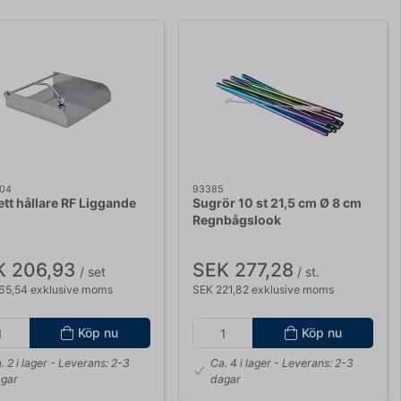
04
93385
ett hållare RF Liggande
Sugrör 10 st 21,5 cm Ø 8 cm
Regnbågslook
K 206,93
SEK 277,28
/ set
/ st.
65,54 exklusive moms
SEK 221,82 exklusive moms
Köp nu
Köp nu
. 2 i lager
- Leverans: 2-3
Ca. 4 i lager
- Leverans: 2-3
gar
dagar