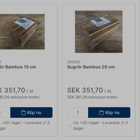
0
200200
ör Bambus 15 cm
Sugrör Bambus 20 cm
K 351,70
SEK 351,70
/ st.
/ st.
81,36 exklusive moms
SEK 281,36 exklusive moms
Köp nu
Köp nu
. +20 i lager
- Leverans: 2-3
Ca. +20 i lager
- Leverans: 2-3
gar
dagar