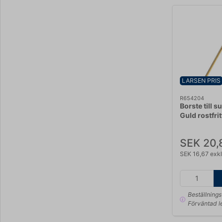
LARSEN PRIS
R654204
Borste till 
Guld rostfrit
SEK 20,
SEK 16,67 exk
Beställning
Förväntad l