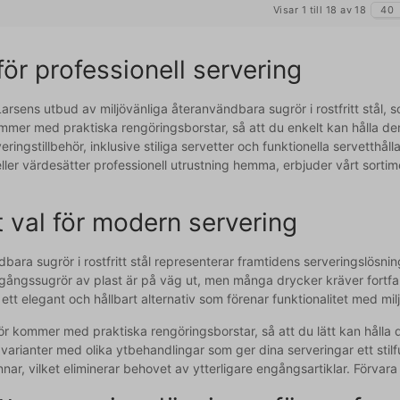
Visar 1 till 18 av 18
40
för professionell servering
rsens utbud av miljövänliga återanvändbara sugrör i rostfritt stål, so
mmer med praktiska rengöringsborstar, så att du enkelt kan hålla d
eringstillbehör, inklusive stiliga servetter och funktionella servetthå
ller värdesätter professionell utrustning hemma, erbjuder vårt sorti
t val för modern servering
bara sugrör i rostfritt stål representerar framtidens serveringslösni
ngångssugrör av plast är på väg ut, men många drycker kräver fortf
ett elegant och hållbart alternativ som förenar funktionalitet med milj
r kommer med praktiska rengöringsborstar, så att du lätt kan hålla 
varianter med olika ytbehandlingar som ger dina serveringar ett stil
nar, vilket eliminerar behovet av ytterligare engångsartiklar. Förvara 