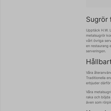
Sugrör 
Upptäck H.W. La
metalsugrör ko
vårt övriga serv
en restaurang e
serveringen.
Hållbar
Våra återanvänd
Traditionella e
erbjuder därför 
Våra metalsugrö
raka och böjda 
även som rörpin