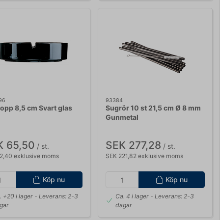
96
93384
opp 8,5 cm Svart glas
Sugrör 10 st 21,5 cm Ø 8 mm
Gunmetal
K 65,50
SEK 277,28
/ st.
/ st.
2,40 exklusive moms
SEK 221,82 exklusive moms
Köp nu
Köp nu
. +20 i lager
- Leverans: 2-3
Ca. 4 i lager
- Leverans: 2-3
gar
dagar