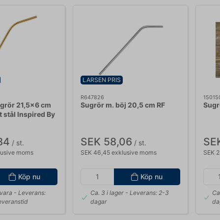
LARSEN PRIS
R647826
15015
sugrör 21,5x6 cm
Sugrör m. böj 20,5 cm RF
Sugr
t stål Inspired By
84
SEK 58,06
SE
/ st.
/ st.
lusive moms
SEK 46,45 exklusive moms
SEK 2
Köp nu
Köp nu
svara
- Leverans:
Ca. 3 i lager
- Leverans: 2-3
Ca
everanstid
dagar
da