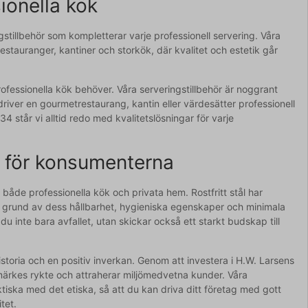
ionella kök
stillbehör som kompletterar varje professionell servering. Våra
restauranger, kantiner och storkök, där kvalitet och estetik går
fessionella kök behöver. Våra serveringstillbehör är noggrant
driver en gourmetrestaurang, kantin eller värdesätter professionell
34 står vi alltid redo med kvalitetslösningar för varje
e för konsumenterna
r både professionella kök och privata hem. Rostfritt stål har
å grund av dess hållbarhet, hygieniska egenskaper och minimala
u inte bara avfallet, utan skickar också ett starkt budskap till
storia och en positiv inverkan. Genom att investera i H.W. Larsens
rumärkes rykte och attraherar miljömedvetna kunder. Våra
iska med det etiska, så att du kan driva ditt företag med gott
tet.