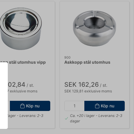
900
opp stål utomhus vipp
Askkopp stål utomhus
K 202,84
SEK 162,26
/ st.
/ st.
62,27 exklusive moms
SEK 129,81 exklusive moms
Köp nu
Köp nu
. 6 i lager
- Leverans: 2-3
Ca. +20 i lager
- Leverans: 2-3
gar
dagar