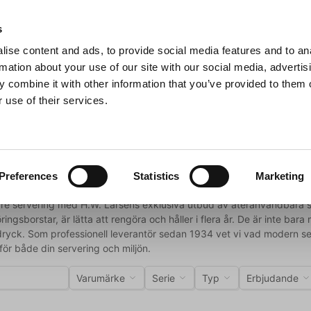
s
ise content and ads, to provide social media features and to an
Sök
rmation about your use of our site with our social media, advertis
 combine it with other information that you’ve provided to them o
 use of their services.
Grillar
Köksmaskiner
För servering
Barutrustning
illbehör
och andra serveringstillbehör
Preferences
Statistics
Marketing
nare servering med H.W. Larsens exklusiva utbud av återanvändbara su
ingsborstar, är lätta att rengöra och håller i flera år. De är inte bara mi
e dryck. Som professionell leverantör sedan 1934 vet vi vad modern s
 för både din servering och miljön.
Varumärke
Serie
Typ
Erbjudande