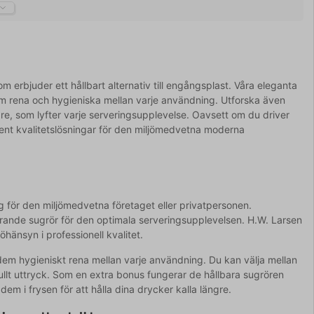
m erbjuder ett hållbart alternativ till engångsplast. Våra eleganta
em rena och hygieniska mellan varje användning. Utforska även
llare, som lyfter varje serveringsupplevelse. Oavsett om du driver
ment kvalitetslösningar för den miljömedvetna moderna
ng för den miljömedvetna företaget eller privatpersonen.
arande sugrör för den optimala serveringsupplevelsen. H.W. Larsen
öhänsyn i professionell kvalitet.
dem hygieniskt rena mellan varje användning. Du kan välja mellan
fullt uttryck. Som en extra bonus fungerar de hållbara sugrören
dem i frysen för att hålla dina drycker kalla längre.