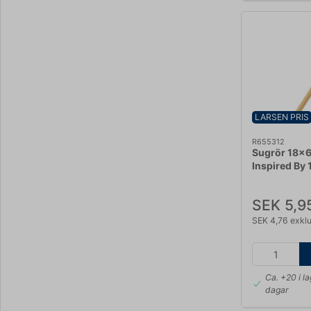
LARSEN PRIS
R655312
Sugrör 18x
Inspired By 1
SEK 5,9
SEK 4,76 exkl
Ca. +20 i l
dagar