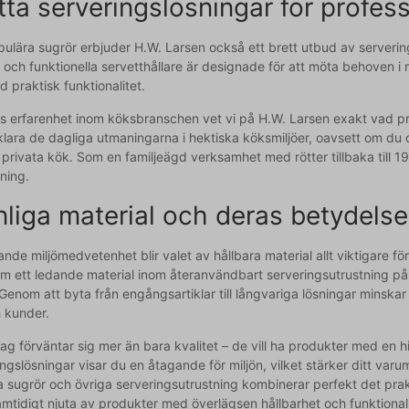
ta serveringslösningar för profess
ulära sugrör erbjuder H.W. Larsen också ett brett utbud av servering
er och funktionella servetthållare är designade för att möta behoven i 
 praktisk funktionalitet.
 erfarenhet inom köksbranschen vet vi på H.W. Larsen exakt vad pro
 klara de dagliga utmaningarna i hektiska köksmiljöer, oavsett om du 
t privata kök. Som en familjeägd verksamhet med rötter tillbaka till 19
ning.
nliga material och deras betydels
ande miljömedvetenhet blir valet av hållbara material allt viktigare fö
som ett ledande material inom återanvändbart serveringsutrustning p
Genom att byta från engångsartiklar till långvariga lösningar minskar d
h kunder.
g förväntar sig mer än bara kvalitet – de vill ha produkter med en hi
ingslösningar visar du en åtagande för miljön, vilket stärker ditt va
sugrör och övriga serveringsutrustning kombinerar perfekt det prakt
tidigt njuta av produkter med överlägsen hållbarhet och funktionali