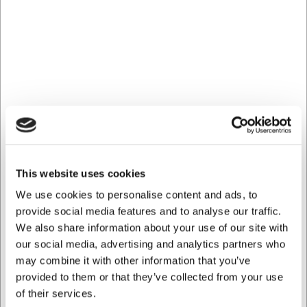
Ja, tyllan är tillverkad av livsmedelsgodkänt polypropylen
(PP), som är säkert för direkt kontakt med livsmedel.
AI har hjälpt till med texten och därför tas det förbehåll för
fel.
```
Köpt tillsammans med
This website uses cookies
We use cookies to personalise content and ads, to
provide social media features and to analyse our traffic.
We also share information about your use of our site with
our social media, advertising and analytics partners who
may combine it with other information that you’ve
provided to them or that they’ve collected from your use
68547
8PC04
of their services.
Bakring perforerad Ø 7
Chokladform 21 st 10 g.
cm H 3,5 cm
15x37x19 mm