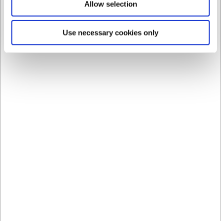
Allow selection
Use necessary cookies only
340
4009
Sprutepose 3-40 3 ltr.
Sprutpåse, engångs-,
40 cm
50 st
SEK 102,73
SEK 295,88
/ st.
/ pk.
SEK 82,18 exklusive moms
SEK 236,70 exklusive moms
Köp nu
Köp nu
Ca. +20 i lager
- Leverans:
Ca. +20 i lager
- Leverans:
2-3 dagar
2-3 dagar