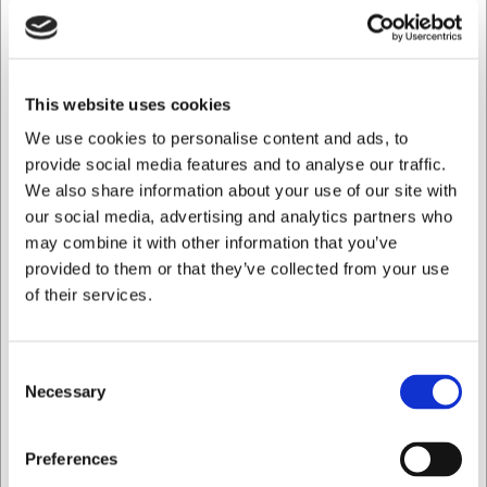
hårdhet (56 HrC)
Ergonomisk lätt design (150 gram) minskar
belastningen vid längre användning
This website uses cookies
Du är alltid välkommen att kontakta vår kundservice
på
web@hw.dk
för mer information.
We use cookies to personalise content and ads, to
provide social media features and to analyse our traffic.
Vanliga frågor
We also share information about your use of our site with
Hur underhåller jag min Granton skalkniv på bästa sätt?
our social media, advertising and analytics partners who
Tvätta kniven för hand efter varje användning, torka den
may combine it with other information that you’ve
noggrant och förvara den säkert. Undvik diskmaskin, då
provided to them or that they’ve collected from your use
det kan skada både klinga och handtag.
of their services.
Vilken fördel har Granton luftskär?
Luftskäret minskar friktionen mellan klingan och maten,
vilket gör det lättare att skära precist utan att råvarorna
Consent
Necessary
fastnar på bladet.
Selection
AI har hjälpt till med texten och därför tas det förbehåll för
Jag vill handla som
fel.
Preferences