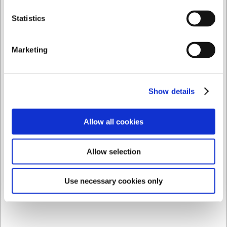
```
Privat
Företag
Statistics
Köpt tillsammans med
Marketing
Show details
Allow all cookies
OUTLET
100750
298015
Allow selection
Köttsåg, 50 cm, F. Dick,
Filékniv, 15 cm, F. Dick
Rostfritt stål
ErgoGrip, flexibel
Use necessary cookies only
SEK 2 157,13
SEK 296,25
/ st.
/ st.
SEK 1 725,70 exklusive moms
SEK 237,00 exklusive moms
Köp nu
Köp nu