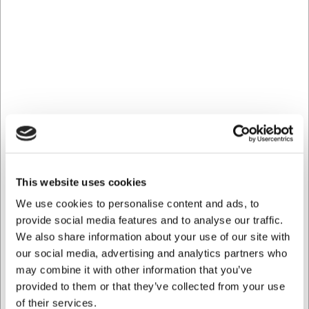
Exceptionell skärpa och precision med VG-10-
stålkärna och 61 lager damaskusstål
Hållbart och bekvämt grepp i exklusivt Desert
Ironwood med bolster i rostfritt stål
Ett handgjort mästerverk från en av Japans mest
erkända knivssmeder
Du är alltid välkommen att kontakta vår kundtjänst
på
web@hwl.dk
för mer information.
Vanliga frågor
This website uses cookies
Hur underhåller jag min damaskuskniv?
Diska alltid kniven för hand med milt diskmedel och torka
We use cookies to personalise content and ads, to
den noggrant efter användning. Undvik diskmaskin
provide social media features and to analyse our traffic.
eftersom det kan skada både eggen och skaftet. Förvara
We also share information about your use of our site with
kniven torrt och använd regelbundet knivolja på bladet för
our social media, advertising and analytics partners who
att förebygga rost.
may combine it with other information that you’ve
Hur ofta behöver jag slipa min VG-10-kniv?
provided to them or that they’ve collected from your use
VG-10-stål håller en skarp egg länge, men exakt när den
of their services.
behöver slipas beror på hur ofta den används. För optimal