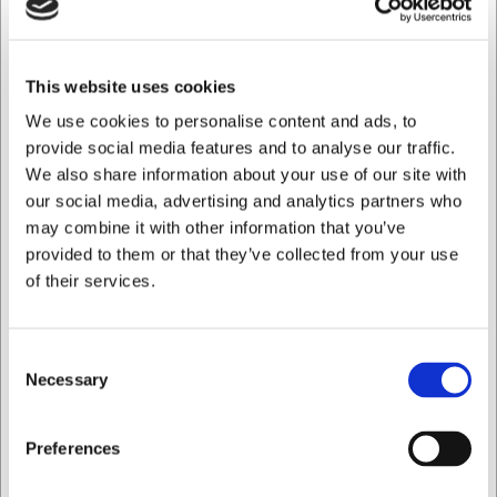
inställningar
Slitstark zirconia-mekanism speciellt designad för salt
Elegant svart tråkåpa med klassisk design
This website uses cookies
Du är alltid välkommen att kontakta vår kundservice på
web@hw.dk
för ytterligare information.
We use cookies to personalise content and ads, to
provide social media features and to analyse our traffic.
Vanliga frågor
We also share information about your use of our site with
our social media, advertising and analytics partners who
Vilken typ av salt kan jag använda i denna kvarn?
Kvarnen är designad för grovt havssalt. Undvik att
may combine it with other information that you’ve
använda fuktigt salt eller himalayasalt, då dessa kan
provided to them or that they’ve collected from your use
skada mekanismen.
of their services.
Hur rengör jag min Peugeot saltkvarn?
Torka utsidan med en lätt fuktig trasa. Kvarnmekanismen
Consent
bör inte tvättas, men kan rengöras med en torr borste vid
Necessary
behov.
Selection
AI har hjälpt till med texten och därför tas det förbehåll för
Jag vill handla som
fel.
Preferences