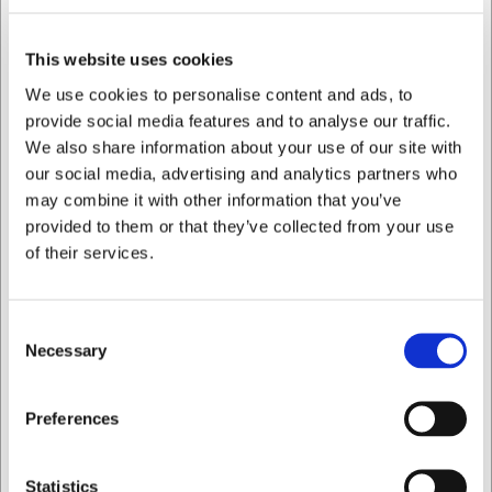
på
web@hw.dk
för ytterligare information.
This website uses cookies
FAQ
We use cookies to personalise content and ads, to
Kan kvarnarna justeras för olika grovheter?
provide social media features and to analyse our traffic.
We also share information about your use of our site with
Ja, Peugeot-kvarnar har typiskt en justeringsmekanism så
our social media, advertising and analytics partners who
att du kan ställa in finheten på dina kryddor efter behov.
may combine it with other information that you’ve
Hur underhåller jag mina Peugeot-kvarnar?
provided to them or that they’ve collected from your use
of their services.
Torka av kvarnarna med en fuktig trasa vid behov. Undvik
att sänka dem i vatten. Kvarnmekanismen kräver ingen
särskild underhåll.
Consent
AI har hjälpt till med texten och därför tas det förbehåll för
Necessary
Selection
fel.
```
Jag vill handla som
Preferences
Köpt tillsammans med
Privat
Företag
Statistics