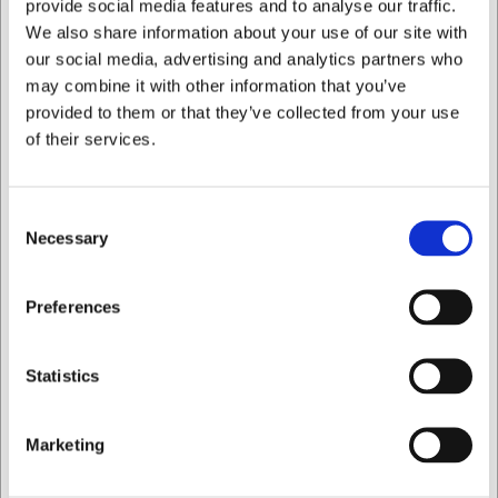
provide social media features and to analyse our traffic.
Hur justerar jag kvarngraden?
Du kan justera kvarngraden genom att vrida på toppen av
We also share information about your use of our site with
kvarnen med eller moturs för respektive grovare eller
our social media, advertising and analytics partners who
finare malning.
may combine it with other information that you’ve
provided to them or that they’ve collected from your use
AI har hjälpt till med texten och därför tas det förbehåll för
of their services.
fel.
```
Consent
Köpt tillsammans med
Necessary
Selection
Jag vill handla som
Preferences
Privat
Företag
Statistics
Marketing
LARSEN PRIS
40552
10043