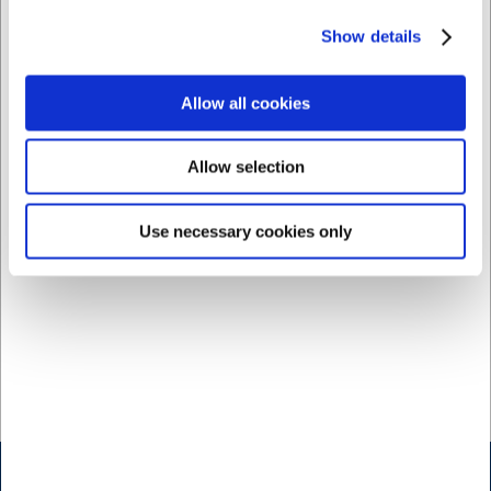
Saltkvarn Koppar 15 cm
Palett och Grytsked
Akryl
Oliventrä
Show details
SEK 351,70
SEK 147,38
/ st.
/ st.
Allow all cookies
SEK 281,36 exklusive moms
SEK 117,90 exklusive moms
Köp nu
Köp nu
Allow selection
Ca. +20 i lager
- Leverans:
Ca. +20 i lager
- Leverans:
2-3 dagar
2-3 dagar
Use necessary cookies only