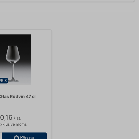
PRIS
0
 Glas Rödvin 47 cl
0,16
/ st.
exklusive moms
Köp nu