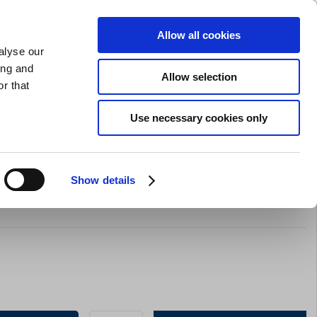
SLIPNING AV KNIVAR
PRIVAT
FÖRETAG
Allow all cookies
alyse our
Kundvagn (0)
Gratis leverans vid SEK 625
LOGGA IN
ing and
Allow selection
r that
Restaurangkläder
Erbjurdanden
Brands
Use necessary cookies only
Show details
cm Peugeot U Select Svart