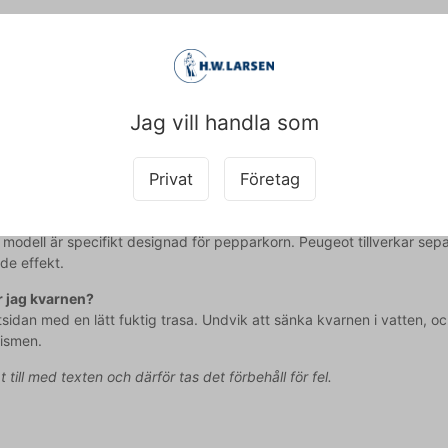
pepparkvarn från Peugeot får du:
kontroll över malningsgraden med U Select-systemet
r stålmekanism som bevarar skärpa och effektivitet
t design i svart med trädetaljer som passar till varje kök
Jag vill handla som
id välkommen att kontakta vår kundservice på
web@hw.dk
för ytterli
 frågor
Privat
Företag
vända kvarnen till salt?
 modell är specifikt designad för pepparkorn. Peugeot tillverkar se
de effekt.
r jag kvarnen?
tsidan med en lätt fuktig trasa. Undvik att sänka kvarnen i vatten, 
ismen.
pt till med texten och därför tas det förbehåll för fel.