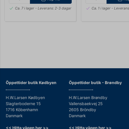
Ca. 7 i lager
- Leverans: 2-3 dagar
Ca. 1 i lager
- Leverans
Öppettider butik Kødbyen
Öppettider b
utik - Brøndby
H.W.Larsen Kødbyen
H.W.Larsen Brøndby
Slagterboderne 15
Vallensbaekvej 25
1716 Köbenhamn
2605 Bröndby
Danmark
Danmark
<< Hitta vägen her >>
<< Hitta vägen her >>