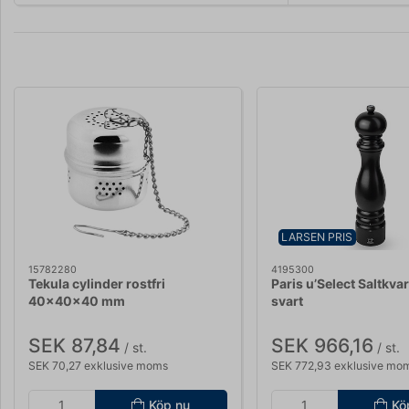
LARSEN PRIS
15782280
4195300
Tekula cylinder rostfri
Paris u’Select Saltkv
40x40x40 mm
svart
SEK 87,84
SEK 966,16
/ st.
/ st.
SEK 70,27 exklusive moms
SEK 772,93 exklusive mo
Köp nu
Kö