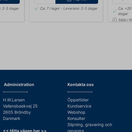
: 2-3 dagar
Ca. 7 i lager
- Leverans: 2-3 dagar
Ca. +20 
dagar
Säljs i 
Administration
Kontakta oss
H.W.Larsen
Öppettider
Vallensbaekvej 25
Kundservice
2605 Bröndby
Webshop
Danmark
Konsulter
Slipning, gravering och
<< Hitta vägen her >>
reparera