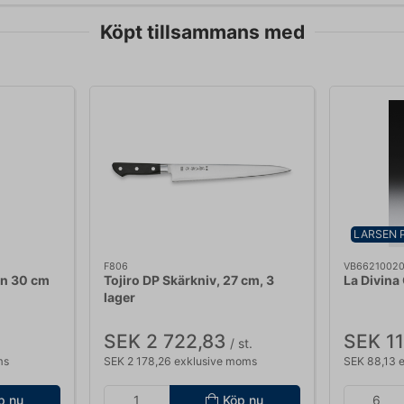
Köpt tillsammans med
LARSEN 
F806
VB6621002
arn 30 cm
Tojiro DP Skärkniv, 27 cm, 3
La Divina
lager
SEK 2 722,83
SEK 11
/ st.
ms
SEK 2 178,26 exklusive moms
SEK 88,13 
p nu
Köp nu