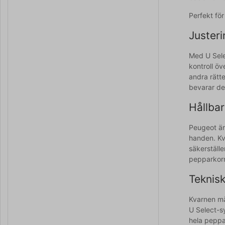
Perfekt fö
Justeri
Med U Sele
kontroll öv
andra rätte
bevarar de 
Hållbar
Peugeot är 
handen. Kva
säkerställ
pepparkorn,
Teknisk
Kvarnen mät
U Select-s
hela peppa