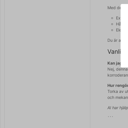
Med denna 
Exakt 
Hållba
Elegan
Du är allt
Vanliga
Kan jag an
Nej, denna
korroderan
Hur rengö
Torka av u
och mekan
AI har hjäl
```