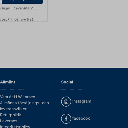
i lager
- Leverans: 2-3
förpackningar om 6 st.
Allmänt
Social
Vem är H.W.Larsen
Instagram
Allmänna försäljnings- och
leveransvillkor
Returpolitik
facebook
Leverans
Integritetspolicy