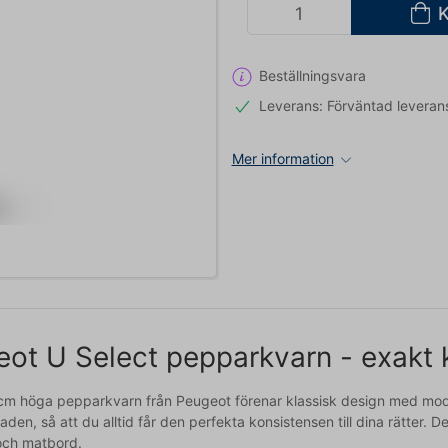
Beställningsvara
Leverans: Förväntad leveran
Mer information
ot U Select pepparkvarn - exakt kr
m höga pepparkvarn från Peugeot förenar klassisk design med modern
den, så att du alltid får den perfekta konsistensen till dina rätter. De
och matbord.