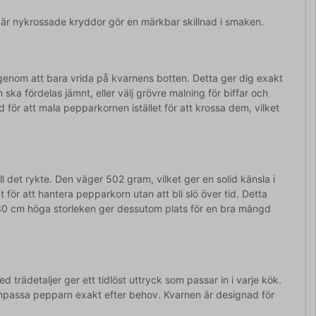
där nykrossade kryddor gör en märkbar skillnad i smaken.
 genom att bara vrida på kvarnens botten. Detta ger dig exakt
ka fördelas jämnt, eller välj grövre malning för biffar och
för att mala pepparkornen istället för att krossa dem, vilket
l det rykte. Den väger 502 gram, vilket ger en solid känsla i
 för att hantera pepparkorn utan att bli slö över tid. Detta
n 30 cm höga storleken ger dessutom plats för en bra mängd
trädetaljer ger ett tidlöst uttryck som passar in i varje kök.
n anpassa pepparn exakt efter behov. Kvarnen är designad för