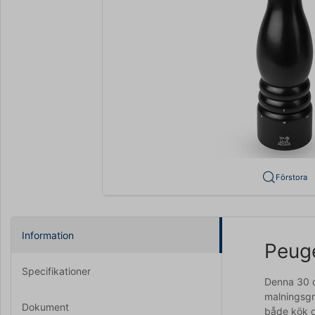
Förstora
Information
Peuge
Specifikationer
Denna 30 c
malningsgra
Dokument
både kök 