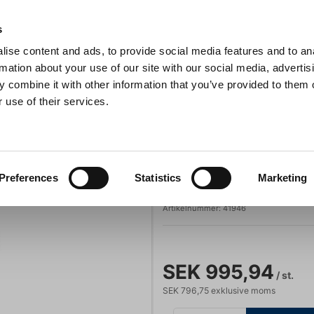
s
ise content and ads, to provide social media features and to an
Sök
rmation about your use of our site with our social media, advertis
 combine it with other information that you’ve provided to them o
 use of their services.
Grillar
Köksmaskiner
För servering
Barutrustning
epparkvarn 30cm Peugeot U Select Svart
Peugeot
Preferences
Statistics
Marketing
Pepparkvarn 30
Artikelnummer:
41946
SEK 995,94
/ st.
SEK 796,75 exklusive moms