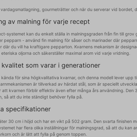
r vardagsmatlagning, gourmeträtter och när du serverar vid bordet, 
ng av malning för varje recept
ct-systemet kan du enkelt ställa in malningsgraden från fin till grov
er pepparn - använd fin malning för såser och marinader där pepparn s
r där du vill ha kraftigare pepparton. Kvarnens mekanism är designad 
eteriska oljorna och säkerställer maximal arom vid varje vridning.
 kvalitet som varar i generationer
kända för sina högkvalitativa kvarnar, och denna modell lever upp til
rnmekanismen är tillverkad av härdat stål, som är speciellt utvecklat
er att kvarnen förblir effektiv även efter många års användning. De
 så att du inte ständigt behöver fylla på.
a specifikationer
er 30 cm i höjd och har en vikt på 502 gram. Den svarta finishen med 
ystemet har flera olika inställningar för malningsgrad, så att du ka
rkorn och är lätt att fylla på genom toppen.