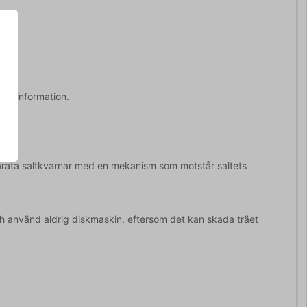
gare information.
parata saltkvarnar med en mekanism som motstår saltets
och använd aldrig diskmaskin, eftersom det kan skada träet