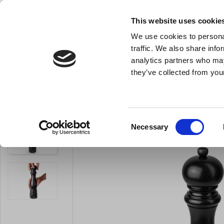
NY FÖRETAGSKUND
This website uses cookie
We use cookies to personal
- Allt vad du behöver till ditt kök
traffic. We also share info
analytics partners who may
they’ve collected from your
Knivar och skärpstål
Bakredskap
Kok- och stekkärl
P
Du är här:
Förstasida
För servering
Salt och pepparkvarnar
Consent
Necessary
LARSEN PRIS
Selection