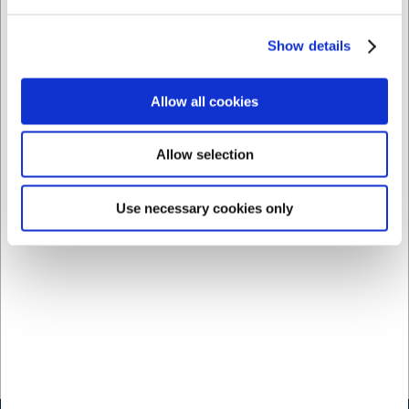
215581
21561
Condibucket 0,6 liter -
Condibucket lock -
Show details
129x129x59 mm utan
192x129 mm
lock
SEK 8,94
SEK 7,44
Allow all cookies
/ st.
/ st.
SEK 7,15 exklusive moms
SEK 5,95 exklusive moms
Allow selection
Köp nu
Köp nu
Ca. +20 i lager
- Leverans:
Ca. +20 i lager
- Leverans:
2-3 dagar
2-3 dagar
Use necessary cookies only