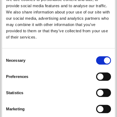
Ja, kvarnen kan ställas in för att mala peppar i olika
provide social media features and to analyse our traffic.
grovlekar efter behov.
We also share information about your use of our site with
Är pepparkvarnen lämplig för saltmalning?
our social media, advertising and analytics partners who
Nej, den här modellen är specifikt utformad för
may combine it with other information that you’ve
pepparkorn. Salt kan korrodera stålmekanismen med
provided to them or that they’ve collected from your use
tiden.
of their services.
AI har bidragit till texten och därför reserverar vi oss för
eventuella fel.
Consent
Necessary
Selection
Köpt tillsammans med
Jag vill handla som
Preferences
Privat
Företag
Statistics
Marketing