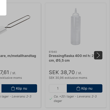
61940
are, m/metallhandtag
Dressingflaska 400 ml h: 21,5
cm, Ø5,5 cm
7,61
SEK 38,70
/ st.
/ st.
exklusive moms
SEK 30,96 exklusive moms
Köp nu
Köp nu
i lager
- Leverans: 2-3
Ca. +20 i lager
- Leverans: 2-3
dagar