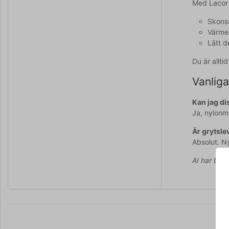
Med Lacor 
Skonsa
Värmer
Lätt d
Du är allt
Vanliga
Kan jag di
Ja, nylonm
Är grytsle
Absolut. Ny
AI har bidr