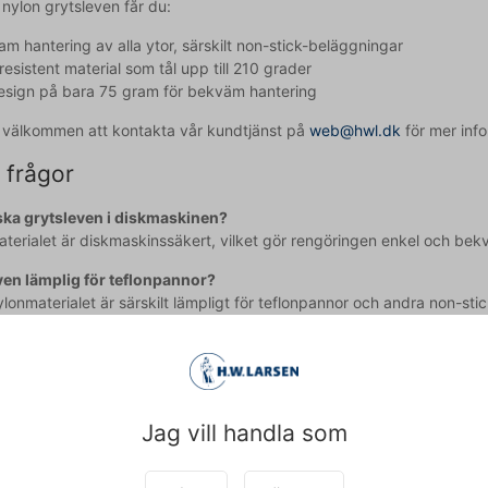
nylon grytsleven får du:
m hantering av alla ytor, särskilt non-stick-beläggningar
esistent material som tål upp till 210 grader
esign på bara 75 gram för bekväm hantering
id välkommen att kontakta vår kundtjänst på
web@hwl.dk
för mer info
 frågor
ska grytsleven i diskmaskinen?
aterialet är diskmaskinssäkert, vilket gör rengöringen enkel och bek
ven lämplig för teflonpannor?
lonmaterialet är särskilt lämpligt för teflonpannor och andra non-sti
agit till texten och därför reserverar vi oss för eventuella fel.
Jag vill handla som
Köpt tillsammans med