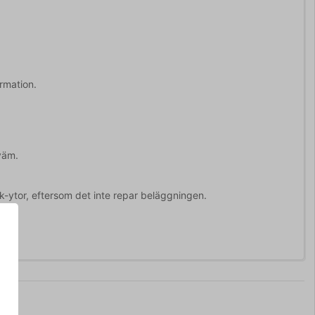
rmation.
väm.
ck-ytor, eftersom det inte repar beläggningen.