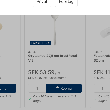
Privat
Företag
LARSEN PRIS
30047
23432
.
Grytssked 27,5 cm bred Rosti
Fatsskrab
Vit
32 cm
SEK 53,59
SEK 11
/ st.
s
SEK 42,87 exklusive moms
SEK 94,09 
p nu
Köp nu
ans: 2-3
Ca. +20 i lager
- Leverans: 2-3
Ca. +20 
dagar
dagar