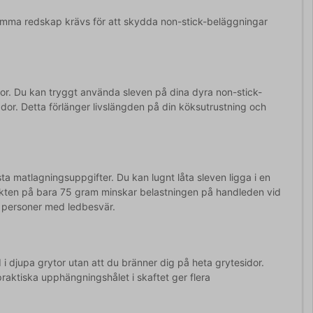
nsamma redskap krävs för att skydda non-stick-beläggningar
nor. Du kan tryggt använda sleven på dina dyra non-stick-
ador. Detta förlänger livslängden på din köks­utrustning och
esta matlagningsuppgifter. Du kan lugnt låta sleven ligga i en
 vikten på bara 75 gram minskar belastningen på handleden vid
ler personer med ledbesvär.
i djupa grytor utan att du bränner dig på heta grytesidor.
raktiska upphängningshålet i skaftet ger flera