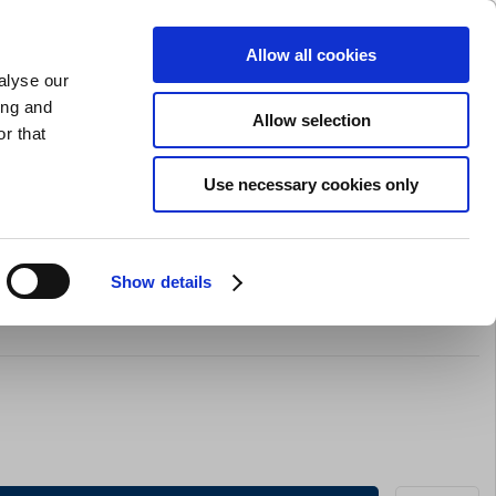
SLIPNING AV KNIVAR
PRIVAT
FÖRETAG
Allow all cookies
alyse our
Kundvagn (0)
Gratis leverans vid SEK 625
LOGGA IN
ing and
Allow selection
r that
Restaurangkläder
Erbjurdanden
Brands
Use necessary cookies only
Show details
 nylon 30,5 cm