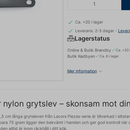
Ca. +20 i lager
Leverans: 2-3 dagar
-
Lever
Lagerstatus
Online & Butik Brøndby
Ca. +20 i
Butik Kødbyen
Ca. 6 i lager
Mer information
 nylon grytslev – skonsam mot din
,5 cm långa grytsleven från Lacors Piezas-serie är tillverkad i slits
 bara 75 gram ligger den bekvämt i handen och ger god kontroll när d
den alltid är inom räckhåll i ditt kök.