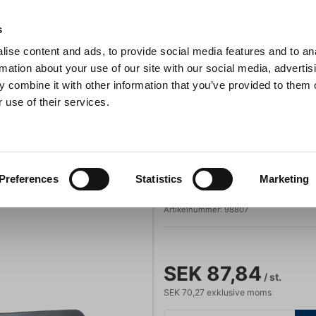
s
ise content and ads, to provide social media features and to an
Sök
rmation about your use of our site with our social media, advertis
 combine it with other information that you’ve provided to them o
 use of their services.
Grillar
Köksmaskiner
För servering
Barutrustning
Grytslev Piezas nylon 30,5 cm
Grytskedar
Lacor
Preferences
Statistics
Marketing
Grytslev Piezas
Artikelnummer:
98807
SEK 87,84
/ st.
SEK 70,27 exklusive moms