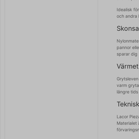
Idealisk f
och andra k
Skonsa
Nylonmater
pannor elle
sparar dig
Värmet
Grytsleven 
varm gryta
längre tids
Teknisk
Lacor Piez
Materialet
förvarings