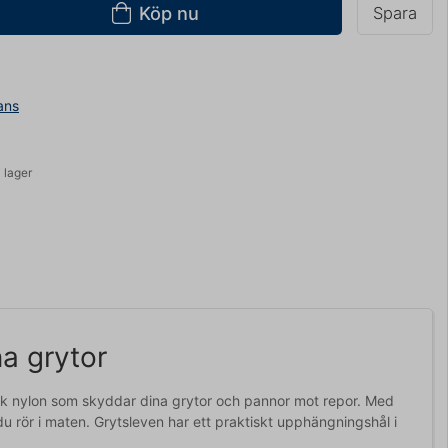
Köp nu
Spara
ans
 lager
a grytor
tark nylon som skyddar dina grytor och pannor mot repor. Med
u rör i maten. Grytsleven har ett praktiskt upphängningshål i