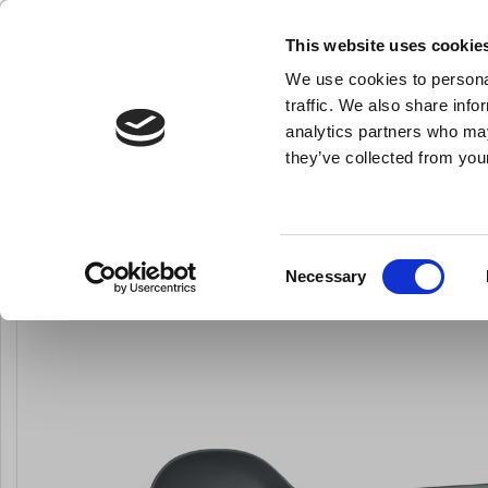
NY FÖRETAGSKUND
This website uses cookie
We use cookies to personal
- Allt vad du behöver till ditt kök
traffic. We also share info
analytics partners who may
they’ve collected from your
Knivar och skärpstål
Bakredskap
Kok- och stekkärl
Du är här:
Förstasida
Köksredskap
Skedar, skopor och slevar
Consent
Necessary
Selection