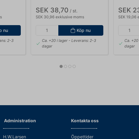
SEK 38,70
SEK 2
/ st.
s
SEK 30,96 exklusive moms
SEK 19,06 
p nu
Köp nu
ans: 2-3
Ca. +20 i lager
- Leverans: 2-3
Ca. +20 
dagar
dagar
Administration
Kontakta oss
H.W.Larsen
Öppettider