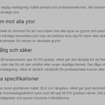
ör daglig matlagning i både privata och professionella kök, där sko
änsliga ytor.
m mot alla ytor
ialet är utformat för att vara mjukt mot alla typer av grytor och pan
r känsliga keramiska ytor utan att behöva oroa dig för repor eller sk
 kostnader för utbyte av skadade grytor.
ålig och säker
tål temperaturer upp till 210 grader, vilket gör den lämplig för de fl
 utan risk för att den smälter eller avger skadliga ämnen. Den låga
 matlagning, vilket är särskilt värdefullt för professionella kockar el
a specifikationer
as nylon grytsleven mäter 30,5 cm i längden, vilket ger god räckvidd 
 är livsmedelsgodkänd nylon som tål upp till 210 graders värme. Det p
möjligheter och sparar utrymme i kökslådorna.