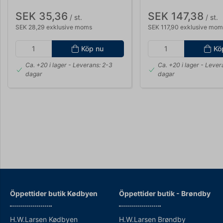
SEK 35,36
SEK 147,38
/ st.
/ st.
SEK 28,29 exklusive moms
SEK 117,90 exklusive mom
Köp nu
Kö
Ca. +20 i lager
- Leverans: 2-3
Ca. +20 i lager
- Lever
dagar
dagar
Öppettider butik Kødbyen
Öppettider b
utik - Brøndby
H.W.Larsen Kødbyen
H.W.Larsen Brøndby