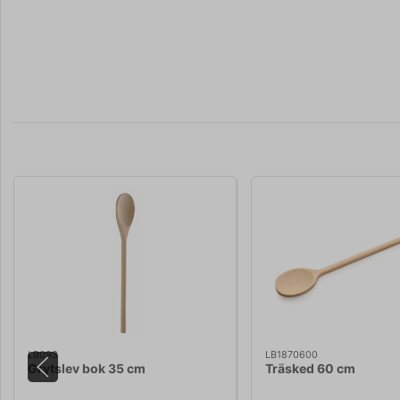
LB093
LB1870600
Grytslev bok 35 cm
Träsked 60 cm