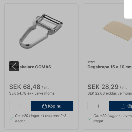
3455
1292
Tunnskalare COMAS
Degskrapa 15 x 10 cm
SEK 68,48
SEK 28,29
/ st.
/ st.
SEK 54,78 exklusive moms
SEK 22,63 exklusive mom
Köp nu
Kö
Ca. +20 i lager
- Leverans: 2-3
Ca. +20 i lager
- Lever
dagar
dagar