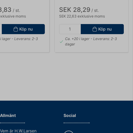
3,83
SEK 28,29
/ st.
/ st.
exklusive moms
SEK 22,63 exklusive moms
Köp nu
Köp nu
i lager
- Leverans: 2-3
Ca. +20 i lager
- Leverans: 2-3
dagar
Allmänt
Social
Vem är H.W.Larsen