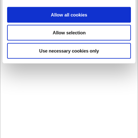
Allow all cookies
Allow selection
Bästsäljare i Ölglas
Use necessary cookies only
Spara 38%
190087
Ölglas Isar m/hank 100
cl Rastal
Före SEK 102,73
SEK 63,28
/ st.