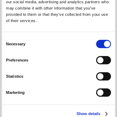
our social media, advertising and analytics partners who
may combine it with other information that you’ve
Spara 33%
provided to them or that they’ve collected from your use
of their services.
Consent
10262
433334
Necessary
Selection
Skål RF Ø7 cm 1 dl
Glas Nonic 34 cl
Jag vill handla som
Före SEK 38,70
Preferences
SEK 50,61
SEK 26,05
/ st.
/ st.
SEK 40,49 exklusive moms
SEK 20,84 exklusive moms
Privat
Företag
Statistics
Köp nu
Köp nu
Ca. 8 i lager
- Leverans:
Ca. +20 i lager
- Leverans:
Marketing
2-3 dagar
2-3 dagar
Säljs i förpackningar om 6 st.
Show details