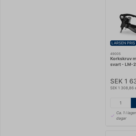
LARSEN PRIS
49005
Korkskruv m
svart - LM-
SEK 1 6
SEK 1 308,86 
Ca. 1 i lage
dagar