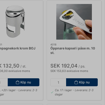
01
4018
pagnekork krom BOJ
Öppnare kapsel i påse m. 10
st.
K 132,50
SEK 192,04
/ st.
/ ps.
06,00 exklusive moms
SEK 153,63 exklusive moms
Köp nu
Köp nu
. +20 i lager
- Leverans: 2-3
Ca. 17 i lager
- Leverans: 2-3
gar
dagar