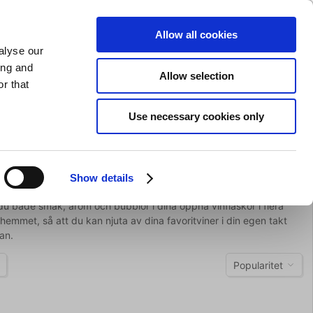
SLIPNING AV KNIVAR
PRIVAT
FÖRETAG
Allow all cookies
alyse our
Kundvagn (0)
Gratis leverans vid SEK 625
LOGGA IN
ing and
Allow selection
r that
Restaurangkläder
Erbjurdanden
Brands
Use necessary cookies only
löppnare
Show details
rar du både smak, arom och bubblor i dina öppna vinflaskor i flera
hemmet, så att du kan njuta av dina favoritviner i din egen takt
an.
Popularitet