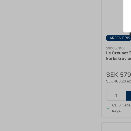
LARSEN PRIS
5906501100
Le Creuset
korkskruv b
SEK 579
SEK 463,28 e
Ca. 6 i lage
dagar