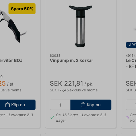
Spara 50%
LARS
63033
49134
ervitör BOJ
Vinpump m. 2 korkar
Le C
- RF
50
25
SEK 221,81
SE
/ st.
/ pk.
lusive moms
SEK 177,45 exklusive moms
SEK 3
Köp nu
Köp nu
ager
- Leverans: 2-3
Ca. 16 i lager
- Leverans: 2-3
Bes
dagar
För