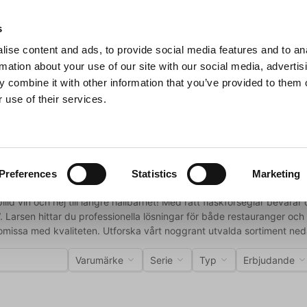
s
ise content and ads, to provide social media features and to an
Sök
rmation about your use of our site with our social media, advertis
 combine it with other information that you’ve provided to them o
 use of their services.
Grillar
Köksmaskiner
För servering
Barutrustning
r och kapsylöppnare
rslutare, korkskruvar och kapsy
Preferences
Statistics
Marketing
spilld vin och hej till längre hållbarhet! Med rätt flaskförseglar beva
 Larsen hittar du professionella lösningar för både restauranger och 
omissa med kvaliteten. Utforska vårt noggrant utvalda sortiment ned
Varumärke
Serie
Typ
Erbjudande