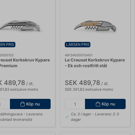
EN PRIS
LARSEN PRIS
0000102
49134000010401
reuset Korkskruv Kypare
Le Creuset Korkskruv Kypare
 Premium
- Ek och rostfritt stål
K 489,78
SEK 489,78
/ st.
/ st.
91,82 exklusive moms
SEK 391,82 exklusive moms
Köp nu
Köp nu
tällningsvara
- Leverans:
Ca. 3 i lager
- Leverans: 2-3
väntad leveranstid
dagar