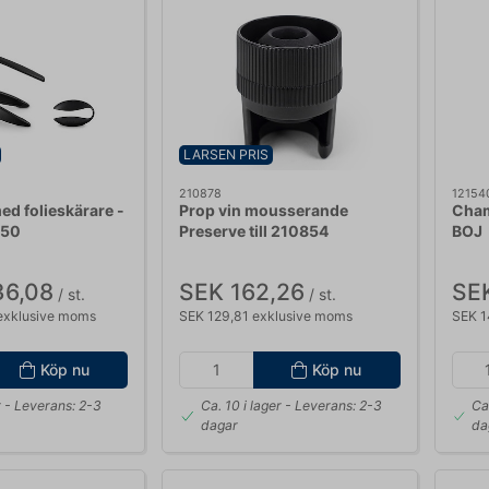
LARSEN PRIS
210878
12154
ed folieskärare -
Prop vin mousserande
Cham
250
Preserve till 210854
BOJ
36,08
SEK 162,26
SEK
/ st.
/ st.
exklusive moms
SEK 129,81 exklusive moms
SEK 1
Köp nu
Köp nu
r
- Leverans: 2-3
Ca. 10 i lager
- Leverans: 2-3
Ca
dagar
da