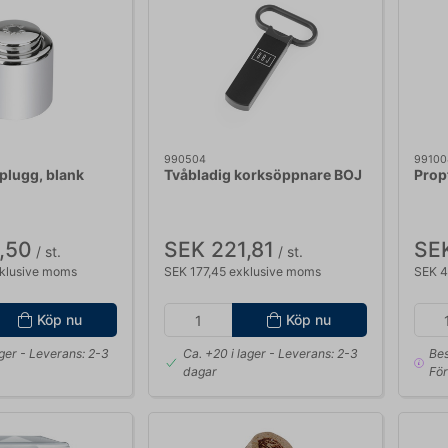
990504
99100
lugg, blank
Tvåbladig korksöppnare BOJ
Prop
,50
SEK 221,81
SE
/ st.
/ st.
klusive moms
SEK 177,45 exklusive moms
SEK 4
Köp nu
Köp nu
ager
- Leverans: 2-3
Ca. +20 i lager
- Leverans: 2-3
Bes
dagar
För