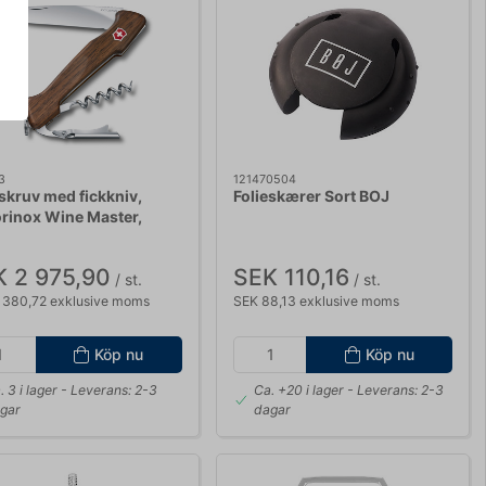
3
121470504
skruv med fickkniv,
Folieskærer Sort BOJ
orinox Wine Master,
ötsträ
 2 975,90
SEK 110,16
/ st.
/ st.
 380,72 exklusive moms
SEK 88,13 exklusive moms
Köp nu
Köp nu
. 3 i lager
- Leverans: 2-3
Ca. +20 i lager
- Leverans: 2-3
gar
dagar