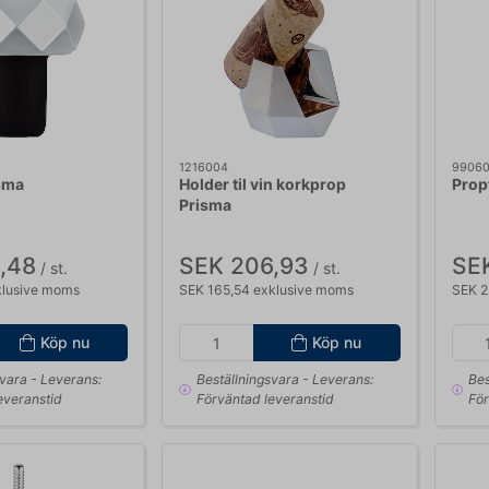
1216004
9906
sma
Holder til vin korkprop
Propt
Prisma
,48
SEK 206,93
SEK
/ st.
/ st.
klusive moms
SEK 165,54 exklusive moms
SEK 2
Köp nu
Köp nu
svara
- Leverans:
Beställningsvara
- Leverans:
Bes
everanstid
Förväntad leveranstid
För