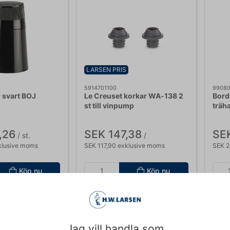
LARSEN PRIS
5914701100
9908
 svart BOJ
Le Creuset korkar WA‑138 2
Bord
st till vinpump
träh
,26
SEK 147,38
SEK
/ st.
/ 
klusive moms
SEK 117,90 exklusive moms
SEK 2
Köp nu
Köp nu
er
- Leverans: 2-3
Ca. 4 i lager
- Leverans: 2-3
Ca
dagar
da
Jag vill handla som