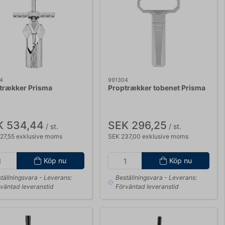
4
991304
trækker Prisma
Proptrækker tobenet Prisma
K 534,44
SEK 296,25
/ st.
/ st.
27,55 exklusive moms
SEK 237,00 exklusive moms
Köp nu
Köp nu
tällningsvara
- Leverans:
Beställningsvara
- Leverans:
väntad leveranstid
Förväntad leveranstid