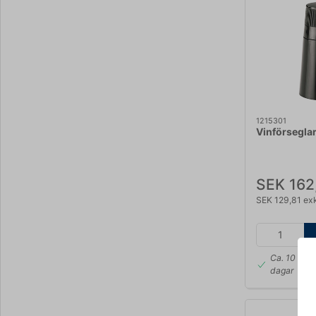
1215301
Vinförseglar
SEK 162
SEK 129,81 ex
Ca. 10 i lag
dagar