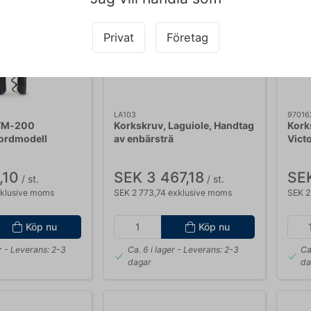
Privat
Företag
LA103
97016
 TM‑200
Korkskruv, Laguiole, Handtag
Kork
ordmodell
av enbärsträ
Vict
valn
,10
SEK 3 467,18
SEK
/ st.
/ st.
xklusive moms
SEK 2 773,74 exklusive moms
SEK 2
Köp nu
Köp nu
r
- Leverans: 2-3
Ca. 6 i lager
- Leverans: 2-3
Ca
dagar
da