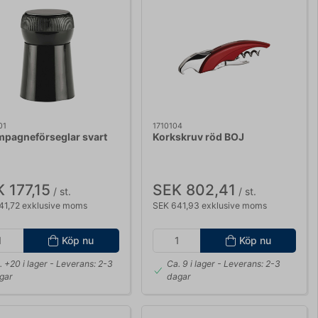
01
1710104
pagneförseglar svart
Korkskruv röd BOJ
 177,15
SEK 802,41
/ st.
/ st.
41,72 exklusive moms
SEK 641,93 exklusive moms
Köp nu
Köp nu
. +20 i lager
- Leverans: 2-3
Ca. 9 i lager
- Leverans: 2-3
gar
dagar