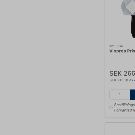
1215604
Vinprop Pri
SEK 266
SEK 213,18 ex
Beställning
Förväntad l