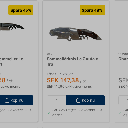
Spara 45%
Spara 48%
815
12138
ommelier Le
Sommeliérkniv Le Coutale
Cham
rt
Trä
50
Före SEK 281,36
58
SEK 147,38
SE
/ st.
/ st.
lusive moms
SEK 117,90 exklusive moms
SEK 1
Köp nu
Köp nu
ager
- Leverans: 2-3
Ca. +20 i lager
- Leverans: 2-3
Ca
dagar
da