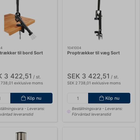
04
1041004
rækker til bord Sort
Proptrækker til væg Sort
 3 422,51
SEK 3 422,51
/ st.
/ st.
 738,01 exklusive moms
SEK 2 738,01 exklusive moms
Köp nu
Köp nu
tällningsvara
- Leverans:
Beställningsvara
- Leverans:
väntad leveranstid
Förväntad leveranstid