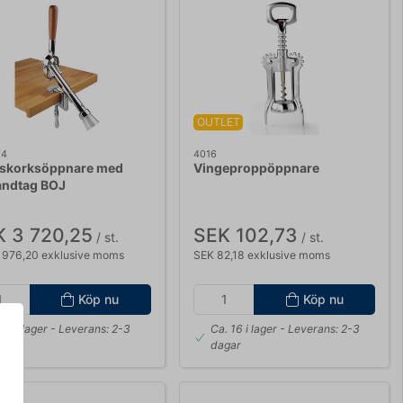
OUTLET
04
4016
skorksöppnare med
Vingeproppöppnare
andtag BOJ
 3 720,25
SEK 102,73
/ st.
/ st.
 976,20 exklusive moms
SEK 82,18 exklusive moms
Köp nu
Köp nu
. 5 i lager
- Leverans: 2-3
Ca. 16 i lager
- Leverans: 2-3
gar
dagar