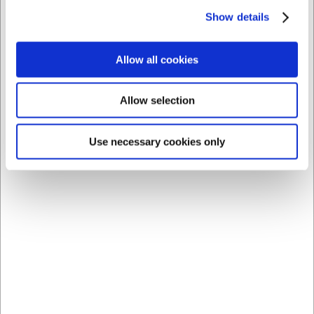
Show details
Allow all cookies
Allow selection
Bästsäljare i Kockknivar
Use necessary cookies only
LARSEN PRIS
860442073
904200
CrushGrind Viking
Kockkniv, 20 cm, Senjen