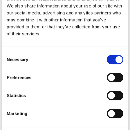
Köpt tillsammans med
We also share information about your use of our site with
our social media, advertising and analytics partners who
may combine it with other information that you’ve
provided to them or that they’ve collected from your use
of their services.
Consent
Necessary
Selection
F330
F651
Tojiro Pro DP
Tojiro Pro DP
Jag vill handla som
Preferences
Grönsaksknivar, 16,5
Universalkniv, 15 cm, 37
cm, 37 lager
lager
SEK 1 561,64
SEK 1 338,34
Privat
Företag
/ st.
/ st.
Statistics
SEK 1 249,31 exklusive
SEK 1 070,67 exklusive
moms
moms
Köp nu
Köp nu
Marketing
Ca. 19 i lager
- Leverans:
Ca. +20 i lager
- Leverans:
2-3 dagar
2-3 dagar