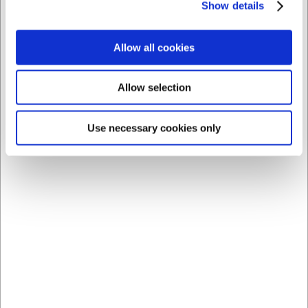
Show details
Allow all cookies
Allow selection
Bästsäljare i Knivset
Use necessary cookies only
911001
40022LMIX
SENJEN Knivsats One
Örtsknivar, Victorinox, 2
120-170-240
släta och 2 med vågblad