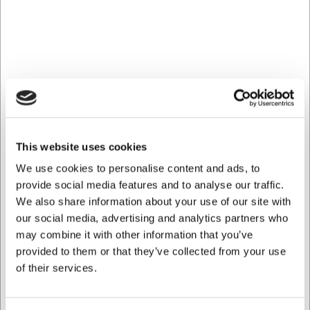
SEK 52,40 exklusive moms
SEK 70,27 exklusive moms
Köp nu
Köp nu
Ca. 19 i lager
- Leverans:
Ca. 18 i lager
- Leverans:
2-3 dagar
2-3 dagar
This website uses cookies
We use cookies to personalise content and ads, to
provide social media features and to analyse our traffic.
NYHET
NYHET
We also share information about your use of our site with
11737
11735
our social media, advertising and analytics partners who
Knivbeskytter 24x6,5cm
Knivbeskytter 16x3,5cm
may combine it with other information that you’ve
Comas
Comas
provided to them or that they’ve collected from your use
of their services.
SEK 87,84
SEK 68,48
/ 
/ 
SEK 70,27 exklusive moms
SEK 54,78 exklusive moms