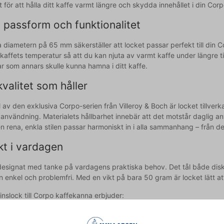
för att hålla ditt kaffe varmt längre och skydda innehållet i din Cor
 passform och funktionalitet
 diametern på 65 mm säkerställer att locket passar perfekt till din 
 kaffets temperatur så att du kan njuta av varmt kaffe under längre
ar som annars skulle kunna hamna i ditt kaffe.
kvalitet som håller
av den exklusiva Corpo-serien från Villeroy & Boch är locket tillverk
nvändning. Materialets hållbarhet innebär att det motstår daglig använ
n rena, enkla stilen passar harmoniskt in i alla sammanhang – från den 
kt i vardagen
designat med tanke på vardagens praktiska behov. Det tål både dis
n enkel och problemfri. Med en vikt på bara 50 gram är locket lätt 
inslock till Corpo kaffekanna erbjuder:
t passform med 65 mm diameter till Corpo kaffekanna
rkat i hållbart porslin som tål diskmaskin och mikrovågsugn