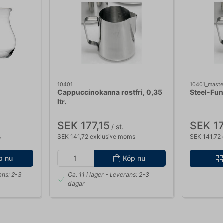
10401
10401_maste
Cappuccinokanna rostfri, 0,35
Steel-Fun
ltr.
SEK 177,15
SEK 17
/ st.
s
SEK 141,72 exklusive moms
SEK 141,72
p nu
Köp nu
ans: 2-3
Ca. 11 i lager
- Leverans: 2-3
dagar