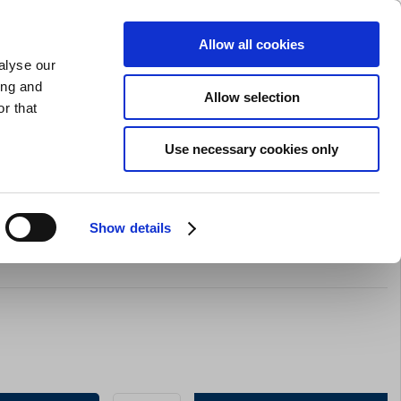
SLIPNING AV KNIVAR
PRIVAT
FÖRETAG
Allow all cookies
alyse our
Kundvagn (0)
Gratis leverans vid SEK 625
LOGGA IN
ing and
Allow selection
r that
Restaurangkläder
Erbjurdanden
Brands
Use necessary cookies only
Show details
na m/Lock N.7 65 mm