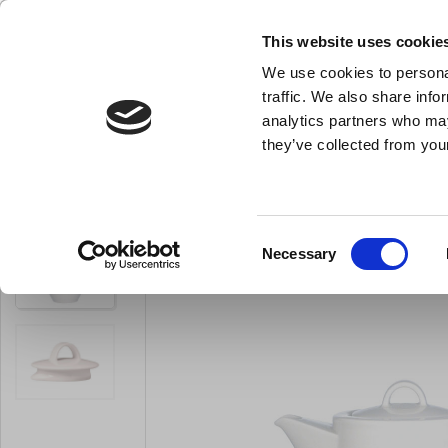
NY FÖRETAGSKUND
This website uses cookie
We use cookies to personal
- Allt vad du behöver till ditt kök
traffic. We also share info
analytics partners who may
they’ve collected from your
Knivar och skärpstål
Bakredskap
Kok- och stekkärl
Du är här:
Förstasida
För servering
Kannor, termosar och karaffer
Consent
Necessary
LARSEN PRIS
Selection