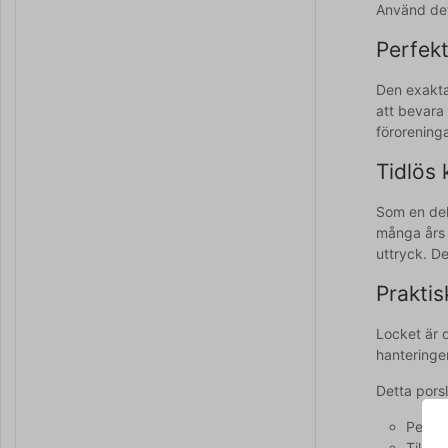
Använd det 
Perfekt
Den exakta
att bevara
förorening
Tidlös 
Som en del 
många års a
uttryck. De
Praktis
Locket är 
hanteringe
Detta porsl
Perfek
Tillve