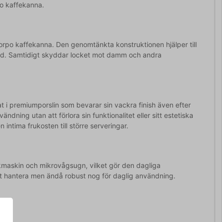
po kaffekanna.
Corpo kaffekanna. Den genomtänkta konstruktionen hjälper till
 tid. Samtidigt skyddar locket mot damm och andra
at i premiumporslin som bevarar sin vackra finish även efter
dning utan att förlora sin funktionalitet eller sitt estetiska
intima frukosten till större serveringar.
kmaskin och mikrovågsugn, vilket gör den dagliga
att hantera men ändå robust nog för daglig användning.