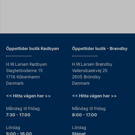
Öppettider butik Kødbyen
Öppettider b
utik - Brøndby
H.W.Larsen Kødbyen
H.W.Larsen Brøndby
Slagterboderne 15
Vallensbaekvej 25
1716 Köbenhamn
2605 Bröndby
Danmark
Danmark
<< Hitta vägen her >>
<< Hitta vägen her >>
Måndag til fridag
Måndag til fridag
7:30 - 17.00
8:00 - 17.00
Lördag
Lördag
9:00 - 16.00
Stängt