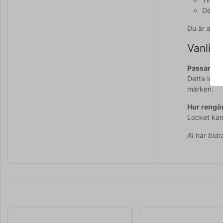
Del av
Du är allt
Vanliga
Passar det
Detta lock
märken.
Hur rengör
Locket kan 
AI har bidr