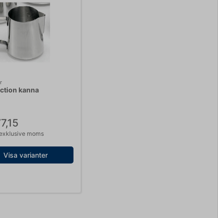
r
ction kanna
7,15
 exklusive moms
Visa varianter