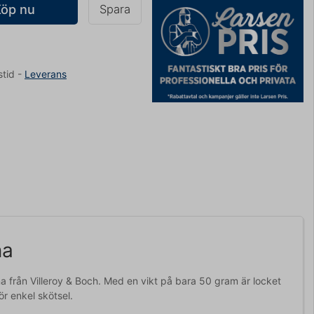
Köp nu
Spara
stid
-
Leverans
na
a från Villeroy & Boch. Med en vikt på bara 50 gram är locket
ör enkel skötsel.