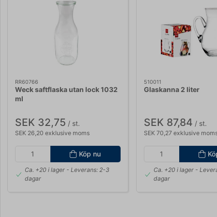
RR60766
510011
Weck saftflaska utan lock 1032
Glaskanna 2 liter
ml
SEK 32,75
SEK 87,84
/ st.
/ st.
SEK 26,20 exklusive moms
SEK 70,27 exklusive mom
Köp nu
Kö
Ca. +20 i lager
- Leverans: 2-3
Ca. +20 i lager
- Lever
dagar
dagar