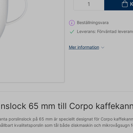
Beställningsvara
Leverans: Förväntad leveran
Mer information
inslock 65 mm till Corpo kaffekan
anta porslinslock på 65 mm är speciellt designat för Corpo kaffekann
i hållbart kvalitetsporslin som tål både diskmaskin och mikrovågsugn f