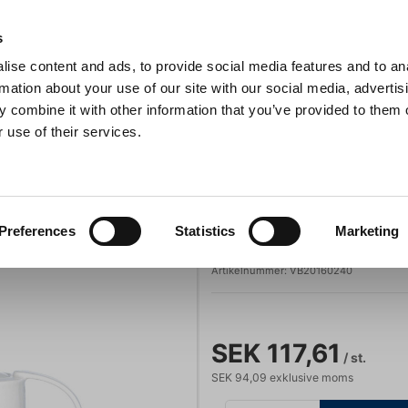
s
ise content and ads, to provide social media features and to an
Sök
rmation about your use of our site with our social media, advertis
 combine it with other information that you’ve provided to them o
 use of their services.
Grillar
Köksmaskiner
För servering
Barutrustning
Corpo Kaffekanna m/Lock N.7 65 mm
Villeroy & Boch
Preferences
Statistics
Marketing
Corpo Kaffekan
Artikelnummer:
VB20160240
SEK 117,61
/ st.
SEK 94,09 exklusive moms