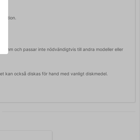
rmation.
5 mm och passar inte nödvändigtvis till andra modeller eller
. Det kan också diskas för hand med vanligt diskmedel.