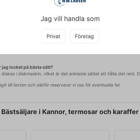
 den eleganta Corpo-serien från Villeroy & Boch med tidlöst design
Jag vill handla som
id välkommen att kontakta vår kundtjänst på
web@hwl.dk
för mer info
 frågor
Privat
Företag
ta lock till andra kaffekannor än Corpo?
 är specifikt designat för Corpo kaffekanna N.7 med en diameter på 6
 jag locket på bästa sätt?
diskas i diskmaskin, vilket är det enklaste sättet att hålla det rent
agit till texten och därför reserverar vi oss för eventuella fel.
Bästsäljare i Kannor, termosar och karaffer