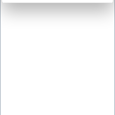
H.W.Larsen Kødbyen
Slagterboderne 15
1716 Köbenhamn
Danmark
<< Hitta vägen her >>
Måndag til fridag
7:30 - 17.00
Lördag
9:00 - 16.00
Söndag & Helligdage
Stängt
Öppettider b
utik - Brøndby
H.W.Larsen Brøndby
Vallensbaekvej 25
2605 Bröndby