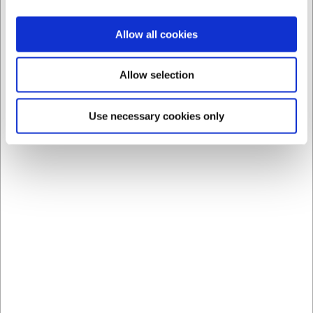
Allow all cookies
Allow selection
Bästsäljare i Speciella pannor och grytor
Use necessary cookies only
LARSEN PRIS
LARSEN PRIS
2816620
71887
Äppelkakepanna Ø20
Tryckkokare Lacor 8 L Ø
cm 7 hål Le Creuset
24 H 23,5 cm
SEK 2 052,91
SEK 1 189,46
/ st.
/ st.