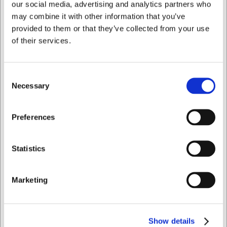
our social media, advertising and analytics partners who
may combine it with other information that you’ve
provided to them or that they’ve collected from your use
of their services.
LARSEN PRIS
Consent
35365
11162
Necessary
Selection
Serveringspanna, 29x19
Rullepinne 40 cm Ø4 cm
cm, Victoria, gjutjärn
bok
Jag vill handla som
Preferences
SEK 296,25
SEK 102,73
/ st.
/ st.
SEK 237,00 exklusive moms
SEK 82,18 exklusive moms
Privat
Företag
Statistics
Köp nu
Köp nu
Ca. +20 i lager
- Leverans:
Ca. +20 i lager
- Leverans:
Marketing
2-3 dagar
2-3 dagar
Show details