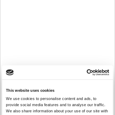
Dimensioner: 340x170 mm
Har du frågor? Kontakta oss gärna!
FAQ
Kan serveringspanden användas i ugn?
Ja, vår gjutjärnspanna är perfekt för användning i ugnen.
Är den lätt att rengöra?
Ja, den är enkel att rengöra med varmt vatten och en mjuk
svamp.
Observera att färger kan variera något beroende på skärmtyp och
inställningar.
För mer information, kontakta oss på
info@example.com
.
This website uses cookies
We use cookies to personalise content and ads, to
Köpt tillsammans med
provide social media features and to analyse our traffic.
We also share information about your use of our site with