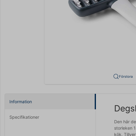
Förstora
Information
Degsk
Specifikationer
Den här de
storleken 1
kök. Tillve