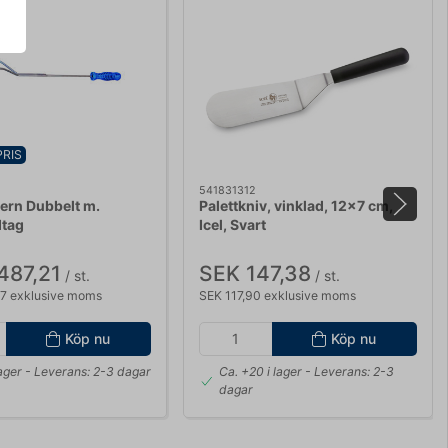
PRIS
541831312
ern Dubbelt m.
Palettkniv, vinklad, 12x7 cm,
dtag
Icel, Svart
487,21
SEK 147,38
/ st.
/ st.
77 exklusive moms
SEK 117,90 exklusive moms
Köp nu
Köp nu
lager
- Leverans: 2-3 dagar
Ca. +20 i lager
- Leverans: 2-3
dagar