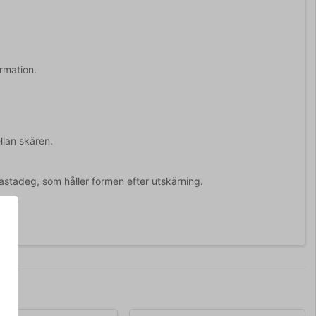
rmation.
llan skären.
stadeg, som håller formen efter utskärning.