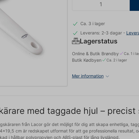
Ca. 3 i lager
Leverans: 2-3 dagar
-
Lever
Lagerstatus
Online & Butik Brøndby
Ca. 1 i l
Butik Kødbyen
Ca. 2 i lager
Mer information
ärare med taggade hjul – precist
gskäraren från Lacor gör det möjligt för dig att skapa enhetliga, ta
4x19,5 cm är redskapet utformat för att ge professionella resultat, o
rkad i hållbar polypropylen och ABS-plast för lång livslängd.