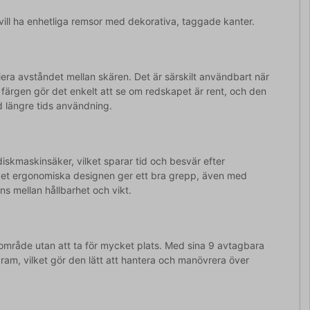
vill ha enhetliga remsor med dekorativa, taggade kanter.
iera avståndet mellan skären. Det är särskilt användbart när
 färgen gör det enkelt att se om redskapet är rent, och den
 längre tids användning.
iskmaskinsäker, vilket sparar tid och besvär efter
 det ergonomiska designen ger ett bra grepp, även med
s mellan hållbarhet och vikt.
sområde utan att ta för mycket plats. Med sina 9 avtagbara
am, vilket gör den lätt att hantera och manövrera över