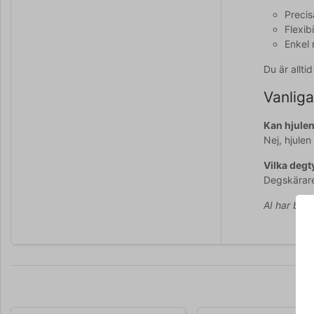
Precis
Flexib
Enkel 
Du är allt
Vanliga
Kan hjulen
Nej, hjule
Vilka degt
Degskärare
AI har bidr