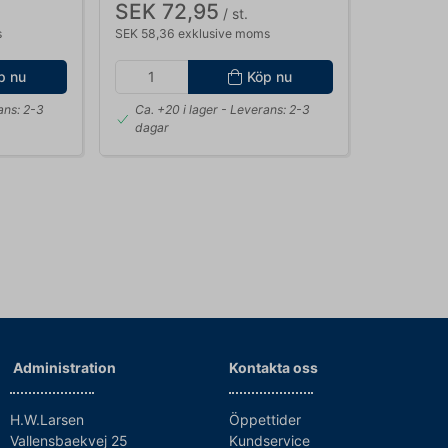
SEK 72,95
/ st.
s
SEK 58,36 exklusive moms
p nu
Köp nu
ans: 2-3
Ca. +20 i lager
- Leverans: 2-3
dagar
Administration
Kontakta oss
H.W.Larsen
Öppettider
Vallensbaekvej 25
Kundservice