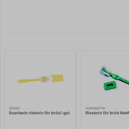
331067
120006STYK
Scaritech ritskniv för bröd i gul
Risskniv för bröd Mat