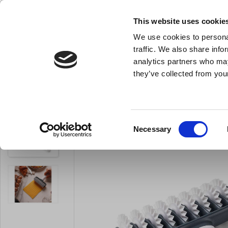
NY FÖRETAGSKUND
This website uses cookie
We use cookies to personal
- Allt vad du behöver till ditt kök
traffic. We also share info
analytics partners who may
they’ve collected from your
Knivar och skärpstål
Bakredskap
Kok- och stekkärl
Degskärare ta
Du är här:
Förstasida
Bakredskap
Degskärare
Consent
Necessary
Selection