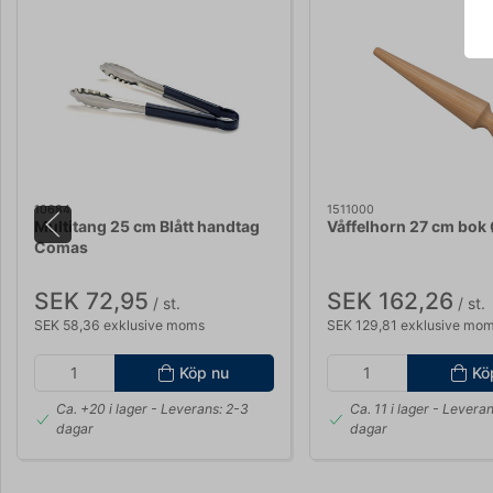
10684
1511000
Multitang 25 cm Blått handtag
Våffelhorn 27 cm bok
Comas
SEK 72,95
SEK 162,26
/ st.
/ st.
SEK 58,36 exklusive moms
SEK 129,81 exklusive mo
Köp nu
Kö
Ca. +20 i lager
- Leverans: 2-3
Ca. 11 i lager
- Leveran
dagar
dagar