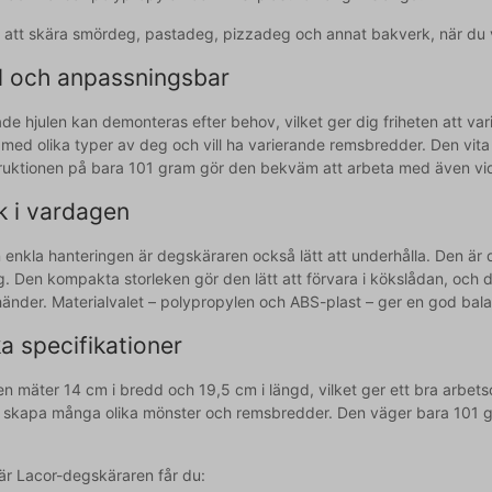
ör att skära smördeg, pastadeg, pizzadeg och annat bakverk, när du 
el och anpassningsbar
e hjulen kan demonteras efter behov, vilket ger dig friheten att var
 med olika typer av deg och vill ha varierande remsbredder. Den vita
truktionen på bara 101 gram gör den bekväm att arbeta med även vid
k i vardagen
 enkla hanteringen är degskäraren också lätt att underhålla. Den är d
. Den kompakta storleken gör den lätt att förvara i kökslådan, och
händer. Materialvalet – polypropylen och ABS-plast – ger en god balan
a specifikationer
n mäter 14 cm i bredd och 19,5 cm i längd, vilket ger ett bra arbet
u skapa många olika mönster och remsbredder. Den väger bara 101 gr
r Lacor-degskäraren får du: