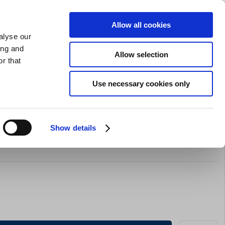
SLIPNING AV KNIVAR
PRIVAT
FÖRETAG
Allow all cookies
alyse our
Kundvagn (0)
Gratis leverans vid SEK 625
LOGGA IN
ing and
Allow selection
r that
Restaurangkläder
Erbjurdanden
Brands
Use necessary cookies only
Show details
gad 9 hjul 14x19,5 cm