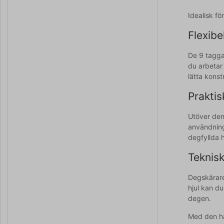
Idealisk f
Flexib
De 9 taggad
du arbetar
lätta kons
Praktis
Utöver den
användning
degfyllda 
Teknisk
Degskärare
hjul kan d
degen.
Med den hä