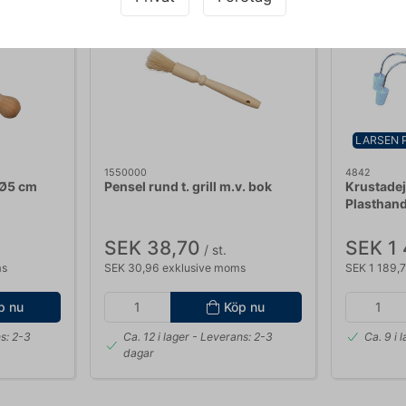
LARSEN 
1550000
4842
 Ø5 cm
Pensel rund t. grill m.v. bok
Krustadej
Plasthan
SEK 38,70
SEK 1 
/ st.
ms
SEK 30,96 exklusive moms
SEK 1 189,
p nu
Köp nu
s: 2-3
Ca. 12 i lager
- Leverans: 2-3
Ca. 9 i 
dagar