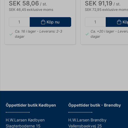
SEK 58,06
SEK 91,19
/ st.
/ st.
SEK 46,45 exklusive moms
SEK 72,95 exklusive mom
Köp nu
Kö
Ca. 16 i lager
- Leverans: 2-3
Ca. +20 i lager
- Lever
dagar
dagar
Öppettider butik Kødbyen
Öppettider b
utik - Brøndby
H.W.Larsen Kødbyen
H.W.Larsen Brøndby
Slagterboderne 15
Vallensbaekvej 25