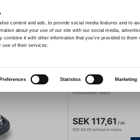
s
ise content and ads, to provide social media features and to an
Sök
rmation about your use of our site with our social media, advertis
 combine it with other information that you’ve provided to them o
 use of their services.
Grillar
Köksmaskiner
För servering
Barutrustning
ggad 9 hjul 14x19,5 cm
Lacor
Preferences
Statistics
Marketing
Degskärare tag
Artikelnummer:
68803
SEK 117,61
/ st.
SEK 94,09 exklusive moms