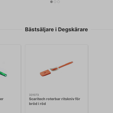
Bästsäljare i Degskärare
331073
fer
Scaritech roterbar ritskniv för
bröd i röd