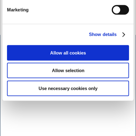
både professionella och privata kök.
Marketing
Se vårt sortiment av
Condibehållare här
Show details
Öppettider butik Kødbyen
Allow all cookies
H.W.Larsen Kødbyen
Allow selection
Slagterboderne 15
1716 Köbenhamn
Danmark
Use necessary cookies only
<< Hitta vägen her >>
Måndag til fridag
7:30 - 17.00
Lördag
9:00 - 16.00