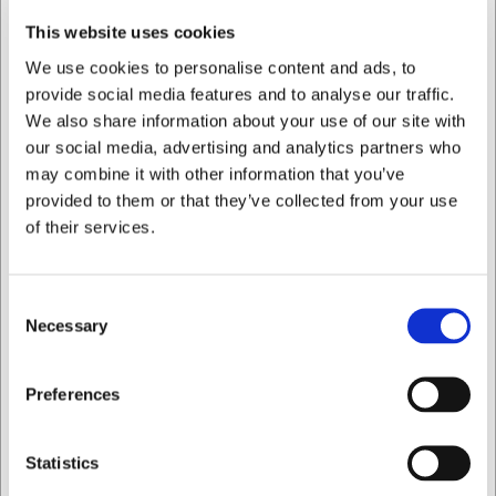
matförvaring kan den här behållaren även användas
This website uses cookies
för allt från LEGO och hobbymaterial till småsaker och
We use cookies to personalise content and ads, to
mycket mer.
provide social media features and to analyse our traffic.
Tål mikrovågsugn:
Behållarna tål inte obegränsad
We also share information about your use of our site with
värme och tid. Det rekommenderas att undvika för
our social media, advertising and analytics partners who
hög eller långvarig värme. Mycket fettrik mat kan vid
may combine it with other information that you’ve
uppvärmning lämna vita fläckar i plasten, vilket inte är
provided to them or that they’ve collected from your use
hälsoskadligt men kan påverka utseendet.
of their services.
Tål diskmaskin:
Enkel att rengöra i diskmaskinen,
vilket gör den praktisk i vardagen.
Consent
Engångsbehållare:
Condibehållarna är egentligen
Necessary
Selection
avsedda för engångsbruk, men om du tar hand om
dem kan de mycket väl användas flera gånger!
Jag vill handla som
Preferences
Condibehållaren finns i många storlekar och former så att
du kan hitta den som passar bäst för dina behov. Den
Privat
Företag
kombinerar praktisk funktionalitet med optimal
Statistics
platsanvändning, vilket gör den till ett idealiskt val för