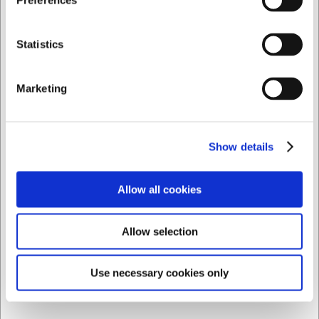
Preferences
22123
Condibucket rund 0,28 liter - Ø95x61 mm utan lock
Privat
Företag
Statistics
SEK 7,44
/ st.
Marketing
SEK 5,95 exklusive moms
Köp nu
Show details
Ca. +20 i lager
- Leverans: 2-3 dagar
Allow all cookies
Allow selection
Use necessary cookies only